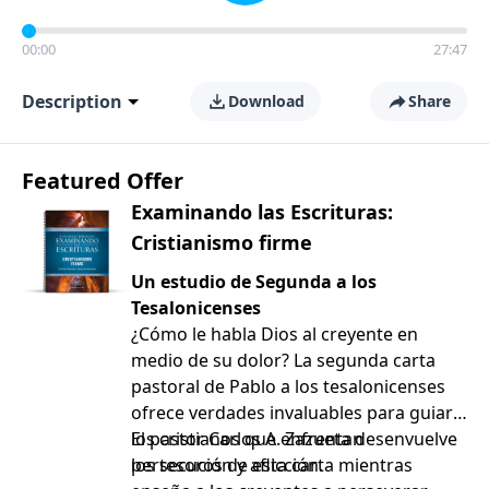
00:00
27:47
Description
Download
Share
Featured Offer
Examinando las Escrituras:
Cristianismo firme
Un estudio de Segunda a los
Tesalonicenses
¿Cómo le habla Dios al creyente en
medio de su dolor? La segunda carta
pastoral de Pablo a los tesalonicenses
ofrece verdades invaluables para guiar a
los cristianos que enfrentan
El pastor Carlos A. Zazueta desenvuelve
persecución y aflicción.
los tesoros de esta carta mientras