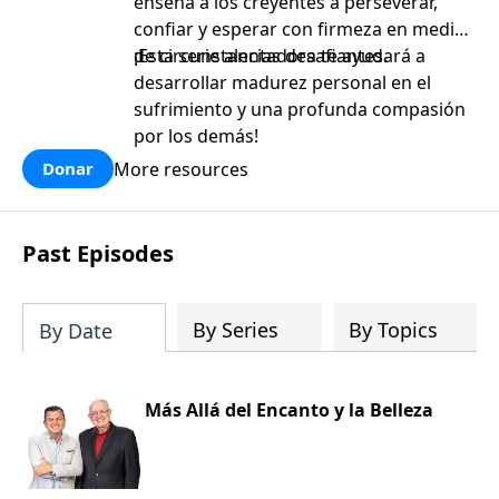
enseña a los creyentes a perseverar,
confiar y esperar con firmeza en medio
de circunstancias desafiantes.
¡Esta serie alentadora te ayudará a
desarrollar madurez personal en el
sufrimiento y una profunda compasión
por los demás!
More resources
Donar
Past Episodes
By Series
By Topics
By Date
Más Allá del Encanto y la Belleza