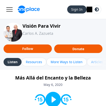
Sign In
Visión Para Vivir
Carlos A. Zazueta
Follow
Donate
Listen
Resources
More Ways to Listen
Articles
Más Allá del Encanto y la Belleza
May 6, 2020