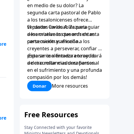
en medio de su dolor? La
segunda carta pastoral de Pablo
a los tesalonicenses ofrece
verdades invaluables para guiar
El pastor Carlos A. Zazueta
a los cristianos que enfrentan
desenvuelve los tesoros de esta
persecución y aflicción.
carta mientras enseña a los
ue
creyentes a perseverar, confiar y
esperar con firmeza en medio
¡Esta serie alentadora te ayudará
que
de circunstancias desafiantes.
a desarrollar madurez personal
en el sufrimiento y una profunda
compasión por los demás!
More resources
Donar
ue
que