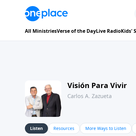
All Ministries
Verse of the Day
Live Radio
Kids'
Visión Para Vivir
Carlos A. Zazueta
Listen
Resources
More Ways to Listen