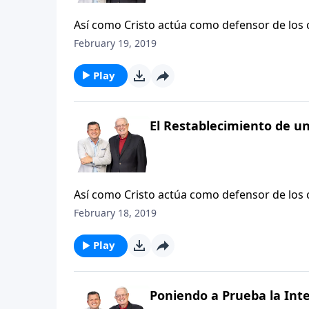
Así como Cristo actúa como defensor de los 
ante Filemón. La carta de Pablo a Filemón ti
February 19, 2019
de dar a otros una segunda oportunidad, la i
Evangelio para trascender las barreras cultu
Play
recuerda acerca de la gracia.
El Restablecimiento de un
Así como Cristo actúa como defensor de los 
ante Filemón. La carta de Pablo a Filemón ti
February 18, 2019
de dar a otros una segunda oportunidad, la i
Evangelio para trascender las barreras cultu
Play
recuerda acerca de la gracia.
Poniendo a Prueba la Int