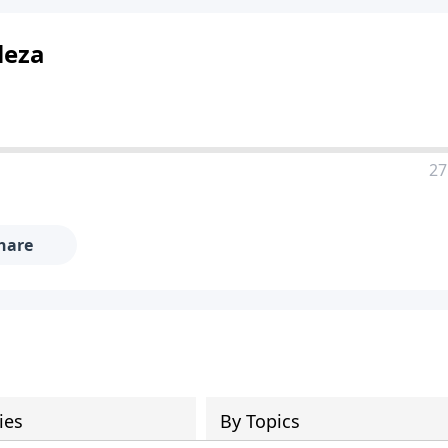
leza
27
hare
ies
By Topics