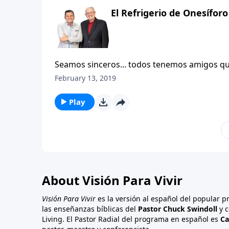
El Refrigerio de Onesíforo
Seamos sinceros... todos tenemos amigos que
vemos venir y pensamos, «¡Oh no, hoy no te
February 13, 2019
amigos que tienen una manera muy especial 
fuertes y optimistas. En este mensaje menci
Play
amistad basada en la motivación y el ministeri
Pablo con Onesíforo. Este nombre podrá ser
medio del árido desierto de soledad en el q
esperanza. Conozcamos más de cerca a este 
About Visión Para Vivir
Visión Para Vivir
es la versión al español del popular 
las enseñanzas bíblicas del
Pastor Chuck Swindoll
y c
Living. El Pastor Radial del programa en español es
Ca