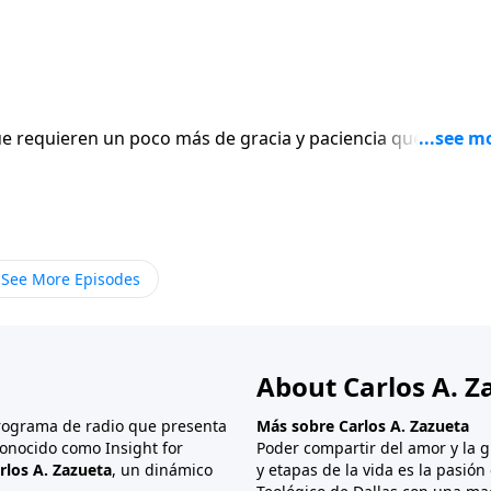
 requieren un poco más de gracia y paciencia que otros. 
ngo tiempo para escucharlo!» Pero en contraste, tenemos
de impulsar nuestro estado de ánimo, haciéndonos sentir
onaremos una relación de amistad que define esto último. 
o espiritual de refrigerio. Me refiero a la amistad del após
 desconocido para muchos de nosotros; pero para Pablo, e
See More Episodes
ue se encontraba, Onesíforo fue como un fresco oasis de
alentador hombre que Pablo retrata en 2 Timoteo 1.
About Carlos A. Z
programa de radio que presenta
Más sobre Carlos A. Zazueta
onocido como Insight for
Poder compartir del amor y la g
rlos A. Zazueta
, un dinámico
y etapas de la vida es la pasió