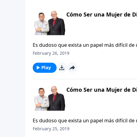
Cómo Ser una Mujer de Di
Es dudoso que exista un papel más difícil de
desea caminar con Dios. La cuerda floja por
February 26, 2019
muchos riesgos, siendo constantemente embe
desea hacerla perder el balance. Hay mujeres
Play
vivirla o si por el contrario estarían dispue
nuevos, de manera que puedan sentirse más l
Convertirse en una mujer de Dios equilibrada
Cómo Ser una Mujer de Di
Es dudoso que exista un papel más difícil de
desea caminar con Dios. La cuerda floja por
February 25, 2019
muchos riesgos, siendo constantemente embe