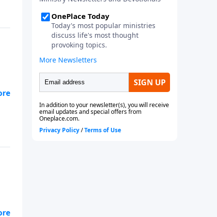
s
 su
r y
te
al
s