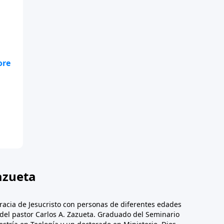
Los
Una
tol
n
azueta
racia de Jesucristo con personas de diferentes edades
n del pastor Carlos A. Zazueta. Graduado del Seminario