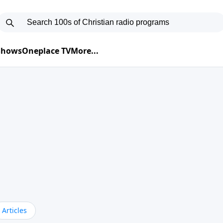
 Shows
Oneplace TV
More...
Articles