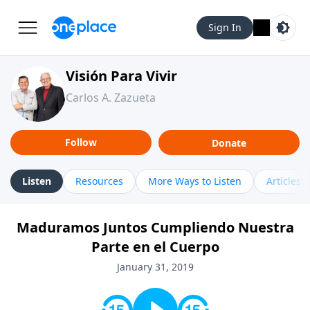
Sign In
Visión Para Vivir
Carlos A. Zazueta
Follow
Donate
Listen
Resources
More Ways to Listen
Articles
Maduramos Juntos Cumpliendo Nuestra
Parte en el Cuerpo
January 31, 2019