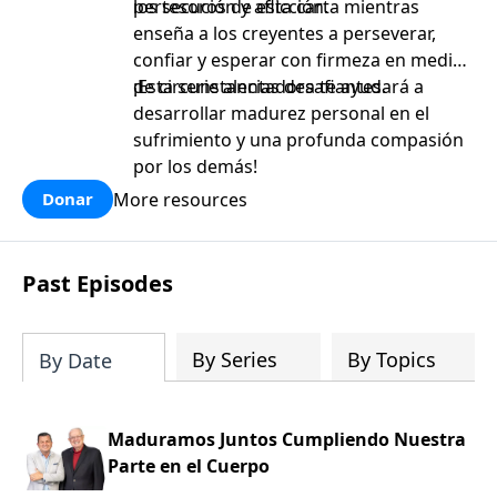
persecución y aflicción.
los tesoros de esta carta mientras
enseña a los creyentes a perseverar,
confiar y esperar con firmeza en medio
de circunstancias desafiantes.
¡Esta serie alentadora te ayudará a
desarrollar madurez personal en el
sufrimiento y una profunda compasión
por los demás!
More resources
Donar
Past Episodes
By Series
By Topics
By Date
Maduramos Juntos Cumpliendo Nuestra
Parte en el Cuerpo