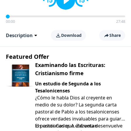
00:00
27:48
Description
Download
Share
Featured Offer
Examinando las Escrituras:
Cristianismo firme
Un estudio de Segunda a los
Tesalonicenses
¿Cómo le habla Dios al creyente en
medio de su dolor? La segunda carta
pastoral de Pablo a los tesalonicenses
ofrece verdades invaluables para guiar a
los cristianos que enfrentan
El pastor Carlos A. Zazueta desenvuelve