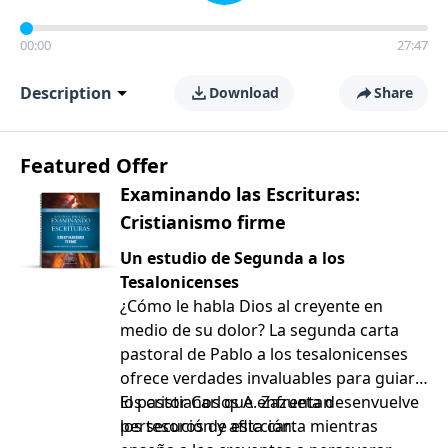
00:00
27:47
Description
Download
Share
Featured Offer
Examinando las Escrituras:
Cristianismo firme
Un estudio de Segunda a los
Tesalonicenses
¿Cómo le habla Dios al creyente en
medio de su dolor? La segunda carta
pastoral de Pablo a los tesalonicenses
ofrece verdades invaluables para guiar a
los cristianos que enfrentan
El pastor Carlos A. Zazueta desenvuelve
persecución y aflicción.
los tesoros de esta carta mientras