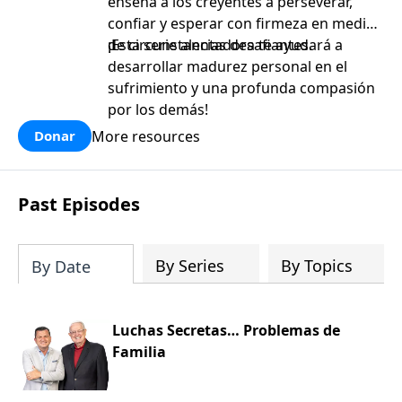
enseña a los creyentes a perseverar,
confiar y esperar con firmeza en medio
de circunstancias desafiantes.
¡Esta serie alentadora te ayudará a
desarrollar madurez personal en el
sufrimiento y una profunda compasión
por los demás!
More resources
Donar
Past Episodes
By Series
By Topics
By Date
Luchas Secretas… Problemas de
Familia