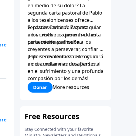
en medio de su dolor? La
segunda carta pastoral de Pablo
a los tesalonicenses ofrece
verdades invaluables para guiar
El pastor Carlos A. Zazueta
a los cristianos que enfrentan
desenvuelve los tesoros de esta
persecución y aflicción.
carta mientras enseña a los
creyentes a perseverar, confiar y
a,
esperar con firmeza en medio
¡Esta serie alentadora te ayudará
de circunstancias desafiantes.
a desarrollar madurez personal
si
en el sufrimiento y una profunda
compasión por los demás!
More resources
Donar
e
lo
y
ón