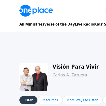
All Ministries
Verse of the Day
Live Radio
Kids'
Visión Para Vivir
Carlos A. Zazueta
Listen
Resources
More Ways to Listen