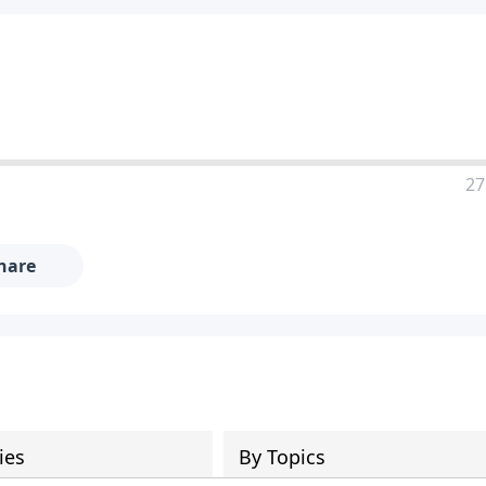
27
hare
ies
By Topics