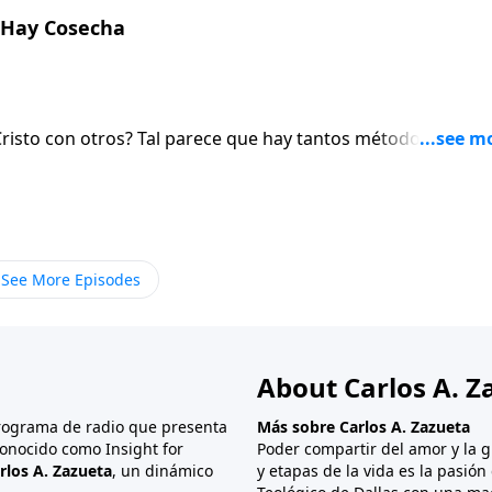
 Hay Cosecha
Cristo con otros? Tal parece que hay tantos métodos como 
uitar un poco de presión porque algunos de ustedes deben
e evangelización. El método no es importante. Lo que es
les en el método que usted utiliza y que son bendecidas po
rsona a la que se le habla. Tal vez debería revisar la pregun
estilo de evangelización personal? De eso se trata nuestro
See More Episodes
About Carlos A. Z
programa de radio que presenta
Más sobre Carlos A. Zazueta
onocido como Insight for
Poder compartir del amor y la g
rlos A. Zazueta
, un dinámico
y etapas de la vida es la pasió