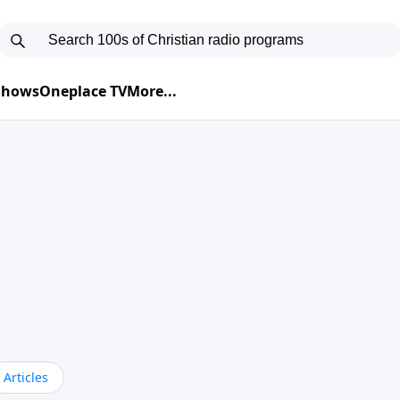
 Shows
Oneplace TV
More...
Articles