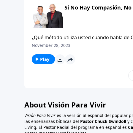
estudio basado en el evangelio de Mateo.
Si No Hay Compasión, No
¿Qué método utiliza usted cuando habla de 
cristianos, ¿cierto? Yo entiendo que debo q
November 28, 2023
admitir que en verdad no tienen un método d
importante es que haya ciertas cosas esencia
Play
Dios para abrir la puerta del corazón de la pe
y decir, ¿Qué considera usted esencial en su 
estudio basado en el evangelio de Mateo.
About Visión Para Vivir
Visión Para Vivir
es la versión al español del popular 
las enseñanzas bíblicas del
Pastor Chuck Swindoll
y c
Living. El Pastor Radial del programa en español es
Ca