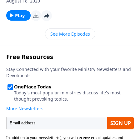
August 18, 2020
así? Si es así, entonces no tendrá problemas para
identificarse con las palabras iniciales del apóstol
Play
Pablo a los cristianos de Filipos. La confianza que
Pablo tenía en Dios le guió como una brújula interna,
See More Episodes
siempre manteniendo su curso en el gozo, a pesar de
los vientos contrarios que soplaban. ¿Tiene usted esa
misma confianza interna en Dios guiándole? Si no es
así, deje que Pablo le enseñe a poner su confianza
total en Dios e izar sus velas en dirección al gozo.