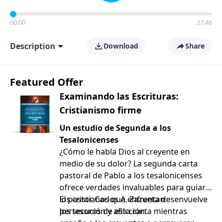
00:00
27:46
Description
Download
Share
Featured Offer
Examinando las Escrituras:
Cristianismo firme
Un estudio de Segunda a los
Tesalonicenses
¿Cómo le habla Dios al creyente en
medio de su dolor? La segunda carta
pastoral de Pablo a los tesalonicenses
ofrece verdades invaluables para guiar a
los cristianos que enfrentan
El pastor Carlos A. Zazueta desenvuelve
persecución y aflicción.
los tesoros de esta carta mientras