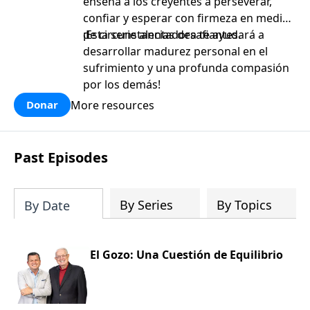
enseña a los creyentes a perseverar,
confiar y esperar con firmeza en medio
de circunstancias desafiantes.
¡Esta serie alentadora te ayudará a
desarrollar madurez personal en el
sufrimiento y una profunda compasión
por los demás!
More resources
Donar
Past Episodes
By Series
By Topics
By Date
El Gozo: Una Cuestión de Equilibrio