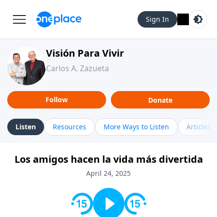
Sign In
Visión Para Vivir
Carlos A. Zazueta
Follow
Donate
Listen
Resources
More Ways to Listen
Articles
Los amigos hacen la vida más divertida
April 24, 2025