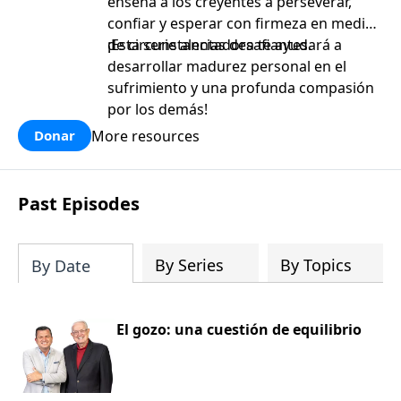
enseña a los creyentes a perseverar,
confiar y esperar con firmeza en medio
de circunstancias desafiantes.
¡Esta serie alentadora te ayudará a
desarrollar madurez personal en el
sufrimiento y una profunda compasión
por los demás!
More resources
Donar
Past Episodes
By Series
By Topics
By Date
El gozo: una cuestión de equilibrio