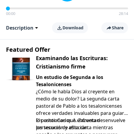
00:00
28:14
Description
Download
Share
Featured Offer
Examinando las Escrituras:
Cristianismo firme
Un estudio de Segunda a los
Tesalonicenses
¿Cómo le habla Dios al creyente en
medio de su dolor? La segunda carta
pastoral de Pablo a los tesalonicenses
ofrece verdades invaluables para guiar a
los cristianos que enfrentan
El pastor Carlos A. Zazueta desenvuelve
persecución y aflicción.
los tesoros de esta carta mientras