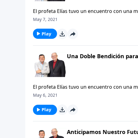
El profeta Elías tuvo un encuentro con una ma
compasión del profeta hacia esta desdichada
May 7, 2021
ministerio de misericordia hacia las madre
Play
Una Doble Bendición par
El profeta Elías tuvo un encuentro con una ma
compasión del profeta hacia esta desdichada
May 6, 2021
ministerio de misericordia hacia las madre
Play
Anticipamos Nuestro Futu