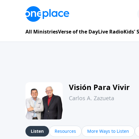
All Ministries
Verse of the Day
Live Radio
Kids'
Visión Para Vivir
Carlos A. Zazueta
Listen
Resources
More Ways to Listen