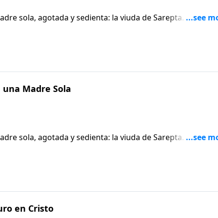
dre sola, agotada y sedienta: la viuda de Sarepta. La
 mujer, modela para nosotros la gran necesidad de un
s y los padres solos en nuestras iglesias.
a una Madre Sola
dre sola, agotada y sedienta: la viuda de Sarepta. La
 mujer, modela para nosotros la gran necesidad de un
s y los padres solos en nuestras iglesias.
ro en Cristo