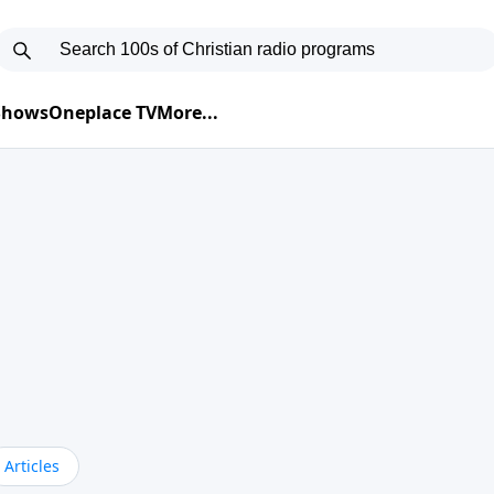
 Shows
Oneplace TV
More...
Articles