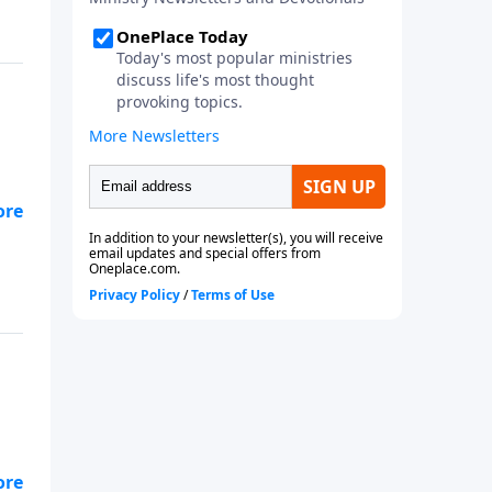
 la
 de
una
 la
n