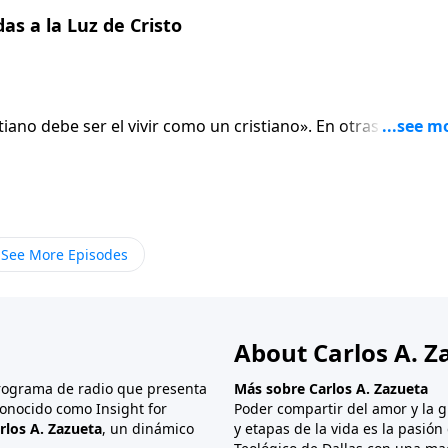
 su vida. ¿Qué tan preparado se siente para comunicarles e
s a la Luz de Cristo
e detiene a hacerlo?
stiano debe ser el vivir como un cristiano». En otras palabras
ente, o solo aprender más de la Biblia, sino que debe poner
que podamos hacer de Cristo en la actualidad es ser
do en el que vivimos es difícil. Es un mundo que vive en la
olencia y de desamor. . . y la verdad es que seguirá
 el Señor de manera deliberada nos ha puesto para usarn
See More Episodes
omos llamados a ser diferentes!
About Carlos A. Z
programa de radio que presenta
Más sobre Carlos A. Zazueta
onocido como Insight for
Poder compartir del amor y la g
rlos A. Zazueta
, un dinámico
y etapas de la vida es la pasió