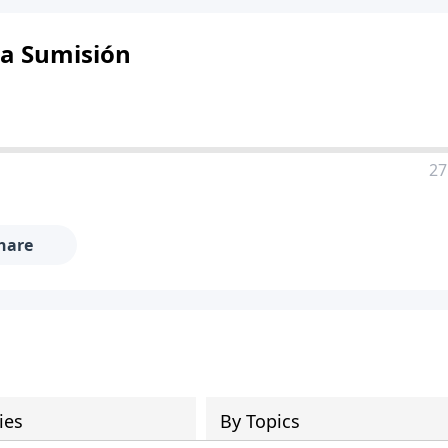
la Sumisión
27
hare
ies
By Topics