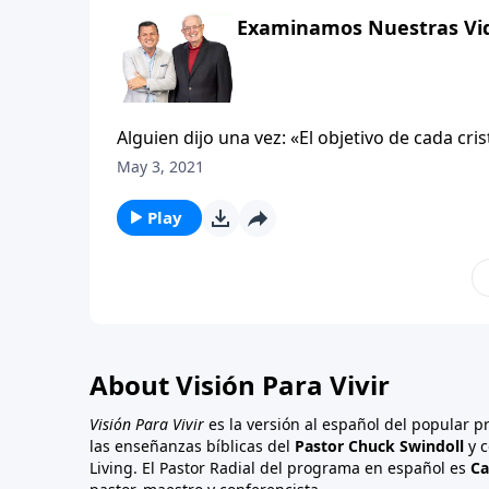
cómo Cristo ha hecho una gran diferencia en
Examinamos Nuestras Vida
mensaje que ha transformado su vida? ¿Qué l
Alguien dijo una vez: «El objetivo de cada cri
un cristiano no solo debe pensar espiritualm
May 3, 2021
en práctica en su vida. La mejor propaganda 
personas que vivan lo que dicen creer. El mun
Play
oscuridad. Es un mundo lleno de maldad, de vi
empeorando. Pero también es el lugar donde
de tal forma que hagamos una diferencia. ¡S
About Visión Para Vivir
Visión Para Vivir
es la versión al español del popular 
las enseñanzas bíblicas del
Pastor Chuck Swindoll
y c
Living. El Pastor Radial del programa en español es
Ca