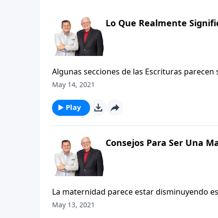
Lo Que Realmente Signifi
Algunas secciones de las Escrituras parecen
tesoros lleno de verdades. Una de esas secci
May 14, 2021
su marido. Nos adentramos en este tema con
estallar los genios y causar malentendidos. 
Play
pasaje por un enfoque sensato informado por 
que respondamos a la pregunta: ¿Qué signifi
Consejos Para Ser Una Ma
La maternidad parece estar disminuyendo est
natalidad disminuye mientras que más pareja
May 13, 2021
actividades más «valiosas». Otros buscan rede