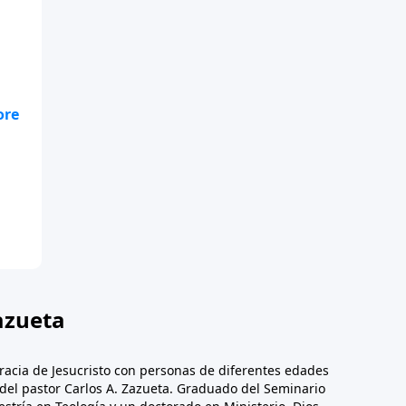
l
,
la
os
azueta
racia de Jesucristo con personas de diferentes edades
n del pastor Carlos A. Zazueta. Graduado del Seminario