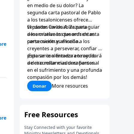
en medio de su dolor? La
segunda carta pastoral de Pablo
a los tesalonicenses ofrece
verdades invaluables para guiar
El pastor Carlos A. Zazueta
a los cristianos que enfrentan
desenvuelve los tesoros de esta
persecución y aflicción.
carta mientras enseña a los
 de
creyentes a perseverar, confiar y
esperar con firmeza en medio
¡Esta serie alentadora te ayudará
cer
de circunstancias desafiantes.
a desarrollar madurez personal
en el sufrimiento y una profunda
a
compasión por los demás!
More resources
Donar
 de
una