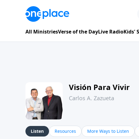
All Ministries
Verse of the Day
Live Radio
Kids'
Visión Para Vivir
Carlos A. Zazueta
Listen
Resources
More Ways to Listen