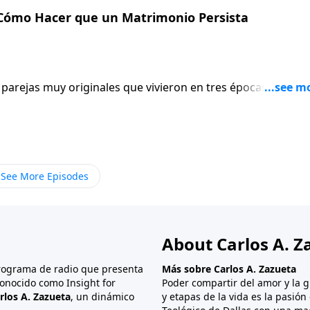
 Cómo Hacer que un Matrimonio Persista
 parejas muy originales que vivieron en tres épocas distinta
as extremas que fácilmente pudieron haber fracturado su
ron juntos. No fue ni sencillo ni fácil, pero de alguna
 En este estudio profundizaremos en este aspecto: ¿Cómo
asfondos completamente distintos, con temperamentos
dades, dones, gustos, habilidades e intereses, logran hace
See More Episodes
pautas que podemos cosechar de la eterna Palabra de Dios
r y aplicar, pautas que les ayudarían a permanecer juntos?
About Carlos A. Z
programa de radio que presenta
Más sobre Carlos A. Zazueta
onocido como Insight for
Poder compartir del amor y la g
rlos A. Zazueta
, un dinámico
y etapas de la vida es la pasió