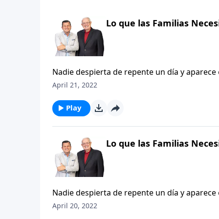
Lo que las Familias Neces
Nadie despierta de repente un día y aparece 
padre soltero o una pareja con hijos pequeño
April 21, 2022
otro en todas las actividades de sus hijos o 
universidad, o quizás usted ya está viviendo 
Play
la prosperidad familiar bajo el mismo techo 
de familias. Gracias a las palabras de Pablo
familias pueden seguir. La pregunta es: ¿est
Lo que las Familias Neces
Nadie despierta de repente un día y aparece 
padre soltero o una pareja con hijos pequeño
April 20, 2022
otro en todas las actividades de sus hijos o 