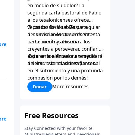
en medio de su dolor? La
segunda carta pastoral de Pablo
a los tesalonicenses ofrece
verdades invaluables para guiar
El pastor Carlos A. Zazueta
a los cristianos que enfrentan
desenvuelve los tesoros de esta
persecución y aflicción.
carta mientras enseña a los
n
creyentes a perseverar, confiar y
r a
esperar con firmeza en medio
¡Esta serie alentadora te ayudará
de circunstancias desafiantes.
a desarrollar madurez personal
tar
en el sufrimiento y una profunda
o
compasión por los demás!
s
More resources
Donar
.
n
r a