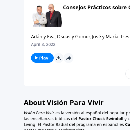
Consejos Prácticos sobre
Adán y Eva, Oseas y Gomer, José y María: tres
Cada una de ellas enfrentó desafíos y prueb
April 8, 2022
relación, pero sorprendentemente, permanecie
manera hicieron que su relación funcionara.
Play
pueden dos personas, que vienen de dos tr
opuestos y con una mezcla única de personali
que su relación funcione? ¿Existen algunas 
para que las parejas de hoy pudieran aprende
About Visión Para Vivir
Visión Para Vivir
es la versión al español del popular 
las enseñanzas bíblicas del
Pastor Chuck Swindoll
y c
Living. El Pastor Radial del programa en español es
Ca