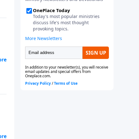
tar
o
s
.
a