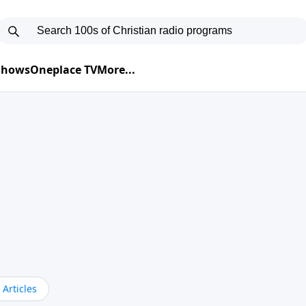
 Shows
Oneplace TV
More...
Articles