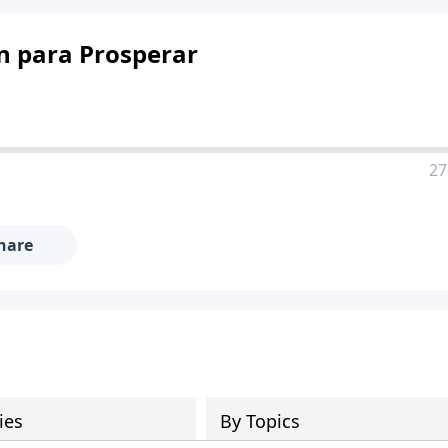
an para Prosperar
27
hare
ies
By Topics