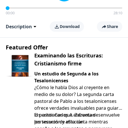
00:00
28:10
Description
Download
Share
Featured Offer
Examinando las Escrituras:
Cristianismo firme
Un estudio de Segunda a los
Tesalonicenses
¿Cómo le habla Dios al creyente en
medio de su dolor? La segunda carta
pastoral de Pablo a los tesalonicenses
ofrece verdades invaluables para guiar a
los cristianos que enfrentan
El pastor Carlos A. Zazueta desenvuelve
persecución y aflicción.
los tesoros de esta carta mientras