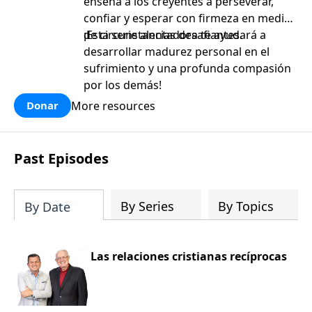
enseña a los creyentes a perseverar,
confiar y esperar con firmeza en medio
de circunstancias desafiantes.
¡Esta serie alentadora te ayudará a
desarrollar madurez personal en el
sufrimiento y una profunda compasión
por los demás!
More resources
Donar
Past Episodes
By Series
By Topics
By Date
Las relaciones cristianas recíprocas