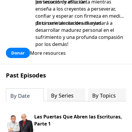
persecución y aflicción.
los tesoros de esta carta mientras
enseña a los creyentes a perseverar,
confiar y esperar con firmeza en medio
de circunstancias desafiantes.
¡Esta serie alentadora te ayudará a
desarrollar madurez personal en el
sufrimiento y una profunda compasión
por los demás!
More resources
Donar
Past Episodes
By Series
By Topics
By Date
Las Puertas Que Abren las Escrituras,
Parte 1