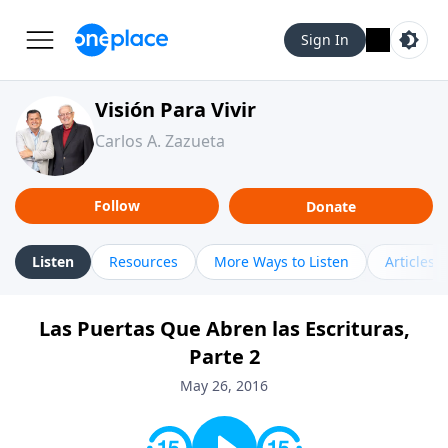
Sign In
Visión Para Vivir
Carlos A. Zazueta
Follow
Donate
Listen
Resources
More Ways to Listen
Articles
Las Puertas Que Abren las Escrituras,
Parte 2
May 26, 2016