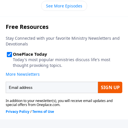
parezca, Dios ofrece un raro, pero sabio consejo: En
rehusó desquitarse, sometiéndose enteramente a la
See More Episodes
lugar de desquitarse. . . ¡Sométanse! Pero en un
voluntad de Su Padre celestial. No hay nada tan
tiempo en que la mayoría prefiere demandar o pelear
cautivador para nuestros enemigos que responder
por lo que es suyo, la sumisión parece estar fuera de
con bien por el mal que nos hacen, y Jesucristo es el
orden. Sin embargo, los caminos de Dios son siempre
ejemplo máximo de esta actitud.
los mejores. Y aunque esta instrucción no fluya en
nosotros de manera natural o fácilmente, es efectiva.
En esta sección de la carta de Pedro, los creyentes
son exhortados a seguir los pasos de su Señor
Jesucristo, quien, aunque recibió un trato injusto,
rehusó desquitarse, sometiéndose enteramente a la
voluntad de Su Padre celestial. No hay nada tan
cautivador para nuestros enemigos que responder
con bien por el mal que nos hacen, y Jesucristo es el
ejemplo máximo de esta actitud.