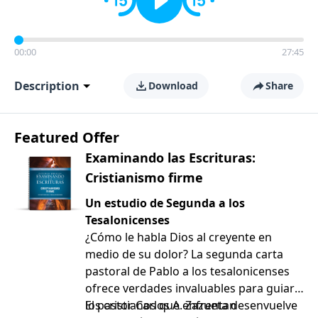
00:00
27:45
Description
Download
Share
Featured Offer
Examinando las Escrituras:
Cristianismo firme
Un estudio de Segunda a los
Tesalonicenses
¿Cómo le habla Dios al creyente en
medio de su dolor? La segunda carta
pastoral de Pablo a los tesalonicenses
ofrece verdades invaluables para guiar a
los cristianos que enfrentan
El pastor Carlos A. Zazueta desenvuelve