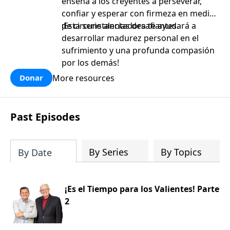
enseña a los creyentes a perseverar,
confiar y esperar con firmeza en medio
de circunstancias desafiantes.
¡Esta serie alentadora te ayudará a
desarrollar madurez personal en el
sufrimiento y una profunda compasión
por los demás!
More resources
Donar
Past Episodes
By Series
By Topics
By Date
¡Es el Tiempo para los Valientes! Parte
2