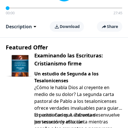
00:00
27:45
Description
Download
Share
Featured Offer
Examinando las Escrituras:
Cristianismo firme
Un estudio de Segunda a los
Tesalonicenses
¿Cómo le habla Dios al creyente en
medio de su dolor? La segunda carta
pastoral de Pablo a los tesalonicenses
ofrece verdades invaluables para guiar a
los cristianos que enfrentan
El pastor Carlos A. Zazueta desenvuelve
persecución y aflicción.
los tesoros de esta carta mientras