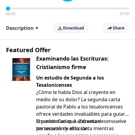
00:00
27:30
Description
Download
Share
Featured Offer
Examinando las Escrituras:
Cristianismo firme
Un estudio de Segunda a los
Tesalonicenses
¿Cómo le habla Dios al creyente en
medio de su dolor? La segunda carta
pastoral de Pablo a los tesalonicenses
ofrece verdades invaluables para guiar a
los cristianos que enfrentan
El pastor Carlos A. Zazueta desenvuelve
persecución y aflicción.
los tesoros de esta carta mientras