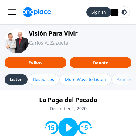
Sign In
Visión Para Vivir
Carlos A. Zazueta
Follow
Donate
Listen
Resources
More Ways to Listen
Articles
La Paga del Pecado
December 1, 2020