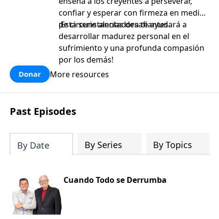
enseña a los creyentes a perseverar,
confiar y esperar con firmeza en medio
de circunstancias desafiantes.
¡Esta serie alentadora te ayudará a
desarrollar madurez personal en el
sufrimiento y una profunda compasión
por los demás!
More resources
Donar
Past Episodes
By Series
By Topics
By Date
Cuando Todo se Derrumba