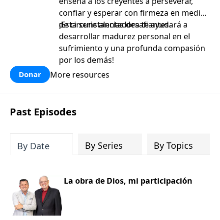
enseña a los creyentes a perseverar,
confiar y esperar con firmeza en medio
de circunstancias desafiantes.
¡Esta serie alentadora te ayudará a
desarrollar madurez personal en el
sufrimiento y una profunda compasión
por los demás!
More resources
Donar
Past Episodes
By Series
By Topics
By Date
La obra de Dios, mi participación