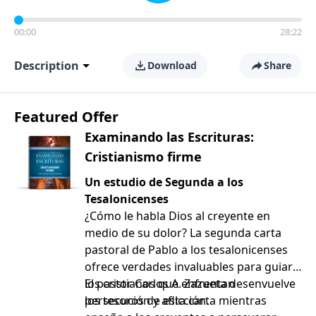
00:00
28:22
Description
Download
Share
Featured Offer
Examinando las Escrituras:
Cristianismo firme
Un estudio de Segunda a los
Tesalonicenses
¿Cómo le habla Dios al creyente en
medio de su dolor? La segunda carta
pastoral de Pablo a los tesalonicenses
ofrece verdades invaluables para guiar a
los cristianos que enfrentan
El pastor Carlos A. Zazueta desenvuelve
persecución y aflicción.
los tesoros de esta carta mientras