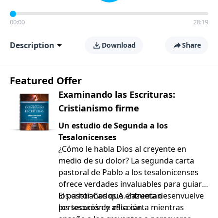
00:00
28:19
Description
Download
Share
Featured Offer
Examinando las Escrituras:
Cristianismo firme
Un estudio de Segunda a los
Tesalonicenses
¿Cómo le habla Dios al creyente en
medio de su dolor? La segunda carta
pastoral de Pablo a los tesalonicenses
ofrece verdades invaluables para guiar a
los cristianos que enfrentan
El pastor Carlos A. Zazueta desenvuelve
persecución y aflicción.
los tesoros de esta carta mientras