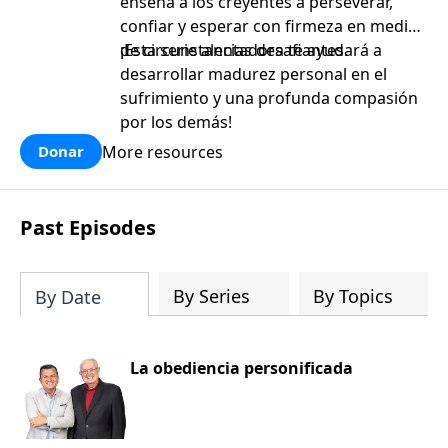
enseña a los creyentes a perseverar,
confiar y esperar con firmeza en medio
de circunstancias desafiantes.
¡Esta serie alentadora te ayudará a
desarrollar madurez personal en el
sufrimiento y una profunda compasión
por los demás!
More resources
Donar
Past Episodes
By Series
By Topics
By Date
La obediencia personificada