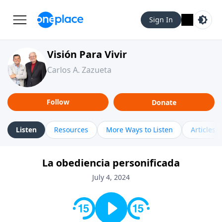
Sign In
Visión Para Vivir
Carlos A. Zazueta
Follow
Donate
Listen
Resources
More Ways to Listen
Articles
La obediencia personificada
July 4, 2024