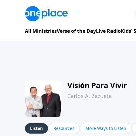
All Ministries
Verse of the Day
Live Radio
Kids'
Visión Para Vivir
Carlos A. Zazueta
Listen
Resources
More Ways to Listen