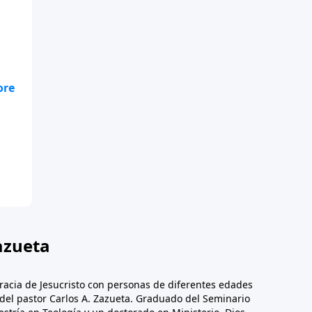
as
s.
azueta
racia de Jesucristo con personas de diferentes edades
n del pastor Carlos A. Zazueta. Graduado del Seminario