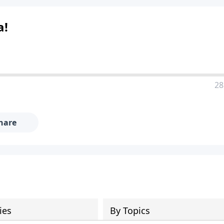
a!
28
hare
ies
By Topics