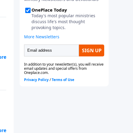
el
y
 un
te
el
y
 un
te