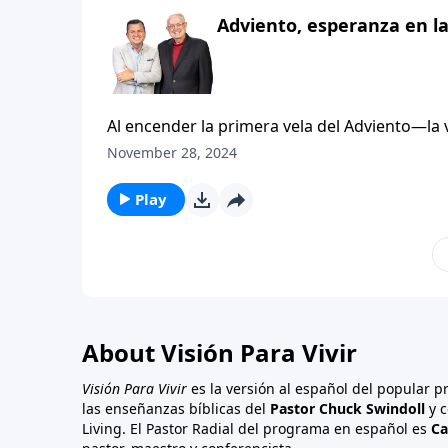
Tal como dice Gálatas 4:4, «Cuando se cumplió
Adviento, esperanza en l
improvisado, sino la obra perfecta del Dios
firmemente anclada en la fidelidad de Dios, q
Al encender la primera vela del Adviento—l
exige rapidez. Pero el Adviento nos enseña el
November 28, 2024
anhelaba la llegada del Mesías prometido. Ho
futuro, esperando el regreso de Cristo, sabi
Play
recuerda que, sin importar cuán oscura sea la
cumpliendo cada palabra de Dios. Su tiempo 
Tal como dice Gálatas 4:4, «Cuando se cumplió
improvisado, sino la obra perfecta del Dios
firmemente anclada en la fidelidad de Dios, q
About Visión Para Vivir
Visión Para Vivir
es la versión al español del popular 
las enseñanzas bíblicas del
Pastor Chuck Swindoll
y c
Living. El Pastor Radial del programa en español es
Ca