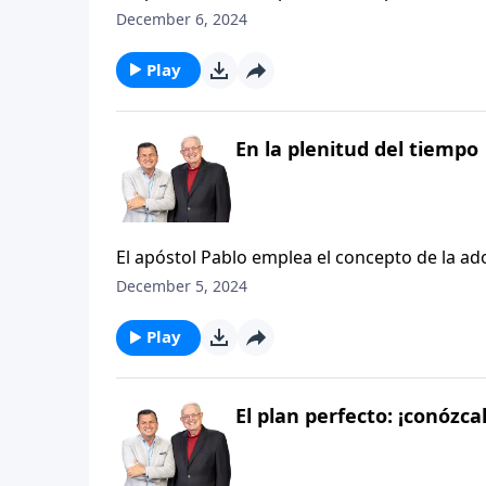
encarnación de Cristo en aquella primera Na
December 6, 2024
hacernos Sus hijos. Pero más sorprendente aú
previamente señalado por Dios.
Play
En la plenitud del tiempo
El apóstol Pablo emplea el concepto de la adop
encarnación de Cristo en aquella primera Na
December 5, 2024
hacernos Sus hijos. Pero más sorprendente aú
previamente señalado por Dios.
Play
El plan perfecto: ¡conózcal