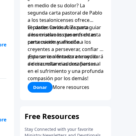
en medio de su dolor? La
segunda carta pastoral de Pablo
a los tesalonicenses ofrece
verdades invaluables para guiar
El pastor Carlos A. Zazueta
a los cristianos que enfrentan
desenvuelve los tesoros de esta
persecución y aflicción.
carta mientras enseña a los
creyentes a perseverar, confiar y
esperar con firmeza en medio
¡Esta serie alentadora te ayudará
de circunstancias desafiantes.
a desarrollar madurez personal
en el sufrimiento y una profunda
el
compasión por los demás!
y
More resources
Donar
 un
te