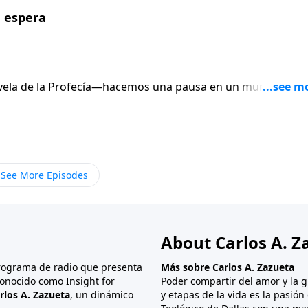
 el tiempo, Dios envió a su Hijo». No fue un plan
a espera
 soberano. Hoy celebramos que nuestra esperanza está
uien nunca falla.
a vela de la Profecía—hacemos una pausa en un mundo que
 valor de la espera, la misma espera que vivió Israel mientr
y, no solo miramos hacia el pasado, sino también hacia el
endo que las promesas de Dios nunca fallan. Esta vela nos
 noche, la luz de Cristo siempre brilla más fuerte,
es perfecto, y nuestra esperanza está segura en Sus mano
See More Episodes
 el tiempo, Dios envió a su Hijo». No fue un plan
 soberano. Hoy celebramos que nuestra esperanza está
uien nunca falla.
About Carlos A. Z
programa de radio que presenta
Más sobre Carlos A. Zazueta
onocido como Insight for
Poder compartir del amor y la g
rlos A. Zazueta
, un dinámico
y etapas de la vida es la pasió