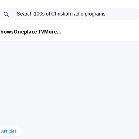
 Shows
Oneplace TV
More...
Articles