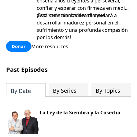
enseña a los creyentes a perseverar,
confiar y esperar con firmeza en medio
de circunstancias desafiantes.
¡Esta serie alentadora te ayudará a
desarrollar madurez personal en el
sufrimiento y una profunda compasión
por los demás!
More resources
Donar
Past Episodes
By Series
By Topics
By Date
La Ley de la Siembra y la Cosecha