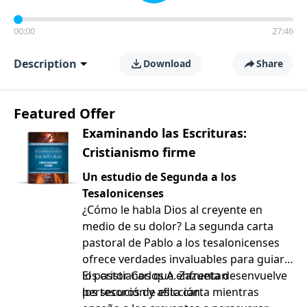
00:00
27:46
Description
Download
Share
Featured Offer
Examinando las Escrituras:
Cristianismo firme
Un estudio de Segunda a los
Tesalonicenses
¿Cómo le habla Dios al creyente en
medio de su dolor? La segunda carta
pastoral de Pablo a los tesalonicenses
ofrece verdades invaluables para guiar a
los cristianos que enfrentan
El pastor Carlos A. Zazueta desenvuelve
persecución y aflicción.
los tesoros de esta carta mientras