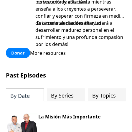
persecución y aflicción.
los tesoros de esta carta mientras
enseña a los creyentes a perseverar,
confiar y esperar con firmeza en medio
de circunstancias desafiantes.
¡Esta serie alentadora te ayudará a
desarrollar madurez personal en el
sufrimiento y una profunda compasión
por los demás!
More resources
Donar
Past Episodes
By Series
By Topics
By Date
La Misión Más Importante