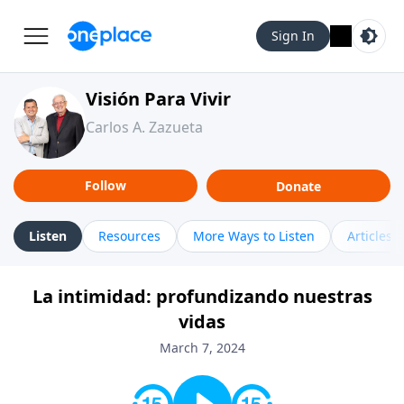
Sign In
Visión Para Vivir
Carlos A. Zazueta
Follow
Donate
Listen
Resources
More Ways to Listen
Articles
La intimidad: profundizando nuestras
vidas
March 7, 2024