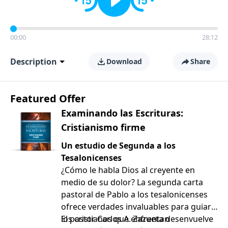
00:00
28:12
Description
Download
Share
Featured Offer
Examinando las Escrituras:
Cristianismo firme
Un estudio de Segunda a los
Tesalonicenses
¿Cómo le habla Dios al creyente en
medio de su dolor? La segunda carta
pastoral de Pablo a los tesalonicenses
ofrece verdades invaluables para guiar a
los cristianos que enfrentan
El pastor Carlos A. Zazueta desenvuelve