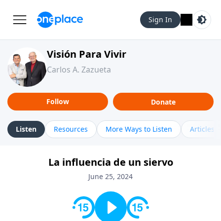
Sign In
Visión Para Vivir
Carlos A. Zazueta
Follow
Donate
Listen
Resources
More Ways to Listen
Articles
La influencia de un siervo
June 25, 2024