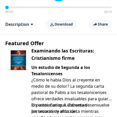
00:00
28:19
Description
Download
Share
Featured Offer
Examinando las Escrituras:
Cristianismo firme
Un estudio de Segunda a los
Tesalonicenses
¿Cómo le habla Dios al creyente en
medio de su dolor? La segunda carta
pastoral de Pablo a los tesalonicenses
ofrece verdades invaluables para guiar a
los cristianos que enfrentan
El pastor Carlos A. Zazueta desenvuelve
persecución y aflicción.
los tesoros de esta carta mientras