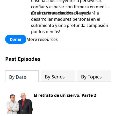
enseña a los creyentes a perseverar,
confiar y esperar con firmeza en medio
de circunstancias desafiantes.
¡Esta serie alentadora te ayudará a
desarrollar madurez personal en el
sufrimiento y una profunda compasión
por los demás!
More resources
Donar
Past Episodes
By Series
By Topics
By Date
El retrato de un siervo, Parte 2