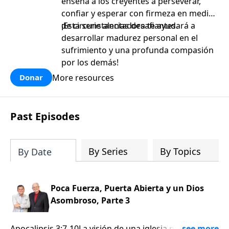
enseña a los creyentes a perseverar,
confiar y esperar con firmeza en medio
de circunstancias desafiantes.
¡Esta serie alentadora te ayudará a
desarrollar madurez personal en el
sufrimiento y una profunda compasión
por los demás!
More resources
Donar
Past Episodes
By Series
By Topics
By Date
Poca Fuerza, Puerta Abierta y un Dios
Asombroso, Parte 3
Apocalipsis 3:7-10La visión de una iglesia no debe