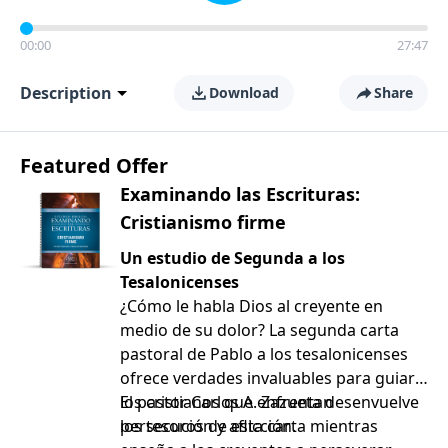
00:00
27:47
Description
Download
Share
Featured Offer
Examinando las Escrituras:
Cristianismo firme
Un estudio de Segunda a los
Tesalonicenses
¿Cómo le habla Dios al creyente en
medio de su dolor? La segunda carta
pastoral de Pablo a los tesalonicenses
ofrece verdades invaluables para guiar a
los cristianos que enfrentan
El pastor Carlos A. Zazueta desenvuelve
persecución y aflicción.
los tesoros de esta carta mientras