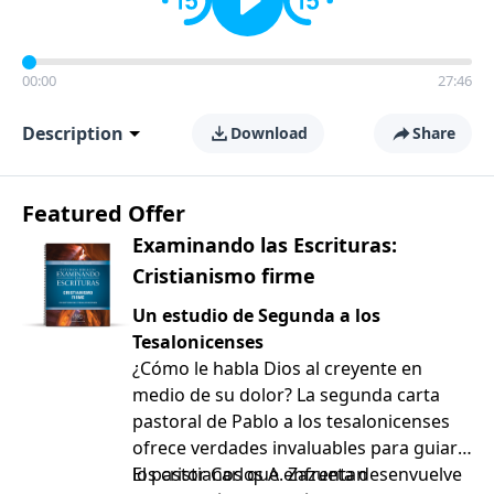
00:00
27:46
Description
Download
Share
Featured Offer
Examinando las Escrituras:
Cristianismo firme
Un estudio de Segunda a los
Tesalonicenses
¿Cómo le habla Dios al creyente en
medio de su dolor? La segunda carta
pastoral de Pablo a los tesalonicenses
ofrece verdades invaluables para guiar a
los cristianos que enfrentan
El pastor Carlos A. Zazueta desenvuelve