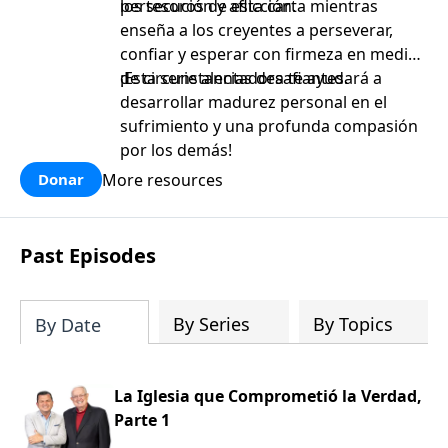
persecución y aflicción.
los tesoros de esta carta mientras
enseña a los creyentes a perseverar,
confiar y esperar con firmeza en medio
de circunstancias desafiantes.
¡Esta serie alentadora te ayudará a
desarrollar madurez personal en el
sufrimiento y una profunda compasión
por los demás!
More resources
Donar
Past Episodes
By Series
By Topics
By Date
La Iglesia que Comprometió la Verdad,
Parte 1