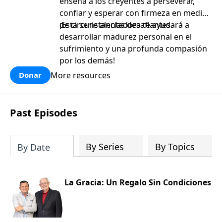
enseña a los creyentes a perseverar,
confiar y esperar con firmeza en medio
de circunstancias desafiantes.
¡Esta serie alentadora te ayudará a
desarrollar madurez personal en el
sufrimiento y una profunda compasión
por los demás!
More resources
Donar
Past Episodes
By Series
By Topics
By Date
La Gracia: Un Regalo Sin Condiciones