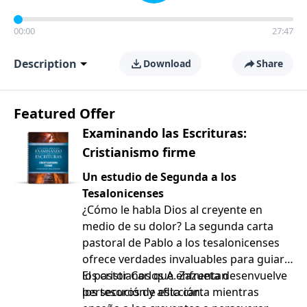
00:00
27:47
Description
Download
Share
Featured Offer
Examinando las Escrituras:
Cristianismo firme
Un estudio de Segunda a los
Tesalonicenses
¿Cómo le habla Dios al creyente en
medio de su dolor? La segunda carta
pastoral de Pablo a los tesalonicenses
ofrece verdades invaluables para guiar a
los cristianos que enfrentan
El pastor Carlos A. Zazueta desenvuelve
persecución y aflicción.
los tesoros de esta carta mientras