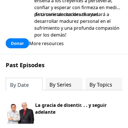
enseña a los creyentes a perseverar,
confiar y esperar con firmeza en medio
de circunstancias desafiantes.
¡Esta serie alentadora te ayudará a
desarrollar madurez personal en el
sufrimiento y una profunda compasión
por los demás!
More resources
Donar
Past Episodes
By Series
By Topics
By Date
La gracia de disentir. . . y seguir
adelante