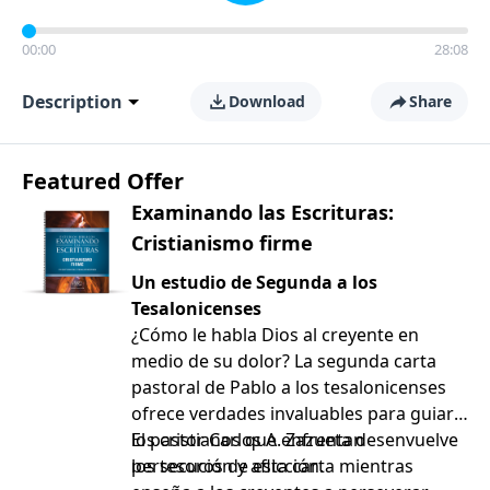
00:00
28:08
Description
Download
Share
Featured Offer
Examinando las Escrituras:
Cristianismo firme
Un estudio de Segunda a los
Tesalonicenses
¿Cómo le habla Dios al creyente en
medio de su dolor? La segunda carta
pastoral de Pablo a los tesalonicenses
ofrece verdades invaluables para guiar a
los cristianos que enfrentan
El pastor Carlos A. Zazueta desenvuelve
persecución y aflicción.
los tesoros de esta carta mientras