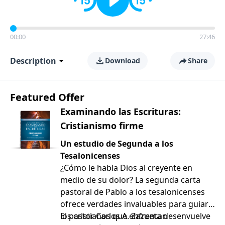
00:00
27:46
Description
Download
Share
Featured Offer
Examinando las Escrituras:
Cristianismo firme
Un estudio de Segunda a los
Tesalonicenses
¿Cómo le habla Dios al creyente en
medio de su dolor? La segunda carta
pastoral de Pablo a los tesalonicenses
ofrece verdades invaluables para guiar a
los cristianos que enfrentan
El pastor Carlos A. Zazueta desenvuelve