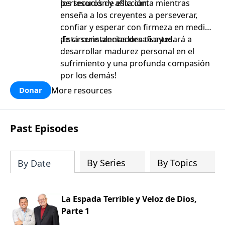
persecución y aflicción.
los tesoros de esta carta mientras
enseña a los creyentes a perseverar,
confiar y esperar con firmeza en medio
de circunstancias desafiantes.
¡Esta serie alentadora te ayudará a
desarrollar madurez personal en el
sufrimiento y una profunda compasión
por los demás!
More resources
Donar
Past Episodes
By Series
By Topics
By Date
La Espada Terrible y Veloz de Dios,
Parte 1