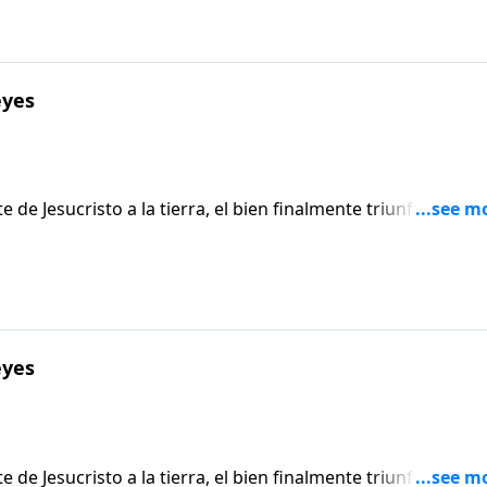
eyes
 de Jesucristo a la tierra, el bien finalmente triunfa sobre e
Los planes de Satanás y sus demonios se deshacen finalment
y el falso profeta), que han engañado al mundo y reducido a la
olencia, finalmente enfrentan su perdición.
eyes
 de Jesucristo a la tierra, el bien finalmente triunfa sobre e