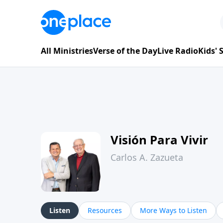
All Ministries
Verse of the Day
Live Radio
Kids'
Visión Para Vivir
Carlos A. Zazueta
Listen
Resources
More Ways to Listen