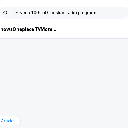
 Shows
Oneplace TV
More...
Articles