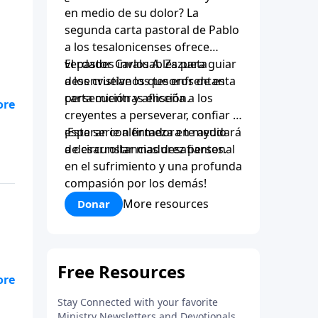
en medio de su dolor? La
segunda carta pastoral de Pablo
a los tesalonicenses ofrece
verdades invaluables para guiar
El pastor Carlos A. Zazueta
a los cristianos que enfrentan
desenvuelve los tesoros de esta
persecución y aflicción.
carta mientras enseña a los
creyentes a perseverar, confiar y
l
esperar con firmeza en medio
¡Esta serie alentadora te ayudará
ado
de circunstancias desafiantes.
a desarrollar madurez personal
en el sufrimiento y una profunda
compasión por los demás!
More resources
Donar
l
ado