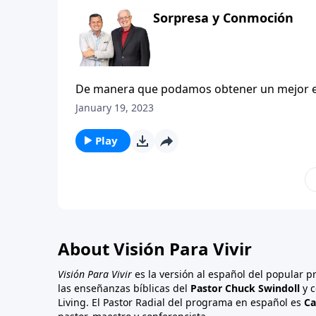
Sorpresa y Conmoción
De manera que podamos obtener un mejor en
Apocalipsis de Juan y en los eventos que nos
January 19, 2023
detener a nuestro Señor Jesucristo en la to
del capítulo 16 una vez más. El estudio prof
Play
debido a la ocasional manipulación de los me
escrúpulos.
About Visión Para Vivir
Visión Para Vivir
es la versión al español del popular 
las enseñanzas bíblicas del
Pastor Chuck Swindoll
y c
Living. El Pastor Radial del programa en español es
Ca