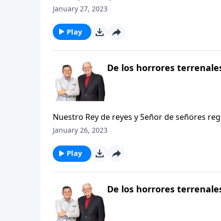
mal. La persecución de los santos termina. 
January 27, 2023
Los líderes políticos y religiosos (la bestia 
humanidad a sus niveles más profundos de vi
Play
De los horrores terrenales
Nuestro Rey de reyes y Señor de señores regr
indiscutible gobernante y juez de la tierra.
January 26, 2023
penumbras y la perdición con la anticipada ser
Play
De los horrores terrenales