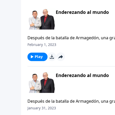
Enderezando al mundo
Después de la batalla de Armagedón, una gra
atado y arrojado al abismo por mil años. Crist
February 1, 2023
milenio (el período de los mil años), Satanás 
al lago de fuego y azufre para siempre.
Play
Enderezando al mundo
Después de la batalla de Armagedón, una gra
atado y arrojado al abismo por mil años. Crist
January 31, 2023
milenio (el período de los mil años), Satanás 