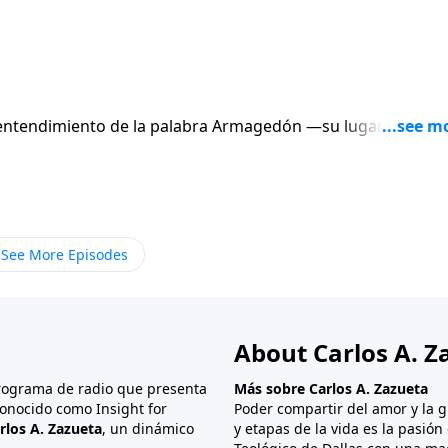
tendimiento de la palabra Armagedón —su lugar en el
 llevarán al desesperado y final atentado de Satanás para
ma de Su trono terrenal — debemos estudiar los últimos ver
undo de esta sección de las Escrituras es muy importante
dios de comunicación y de ciertos líderes religiosos sin
See More Episodes
About Carlos A. Z
programa de radio que presenta
Más sobre Carlos A. Zazueta
onocido como Insight for
Poder compartir del amor y la g
rlos A. Zazueta
, un dinámico
y etapas de la vida es la pasió