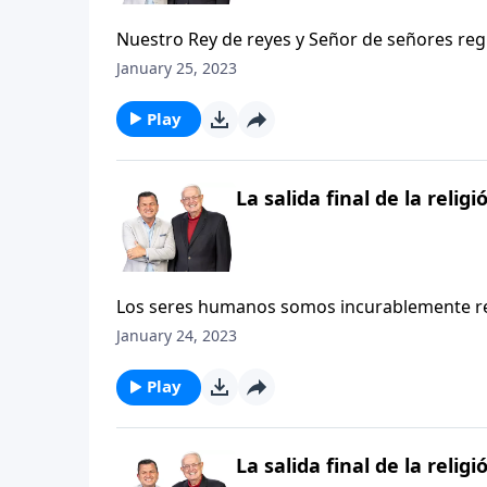
Nuestro Rey de reyes y Señor de señores regr
indiscutible gobernante y juez de la tierra.
January 25, 2023
penumbras y la perdición con la anticipada ser
Play
La salida final de la relig
Los seres humanos somos incurablemente rel
tierra, la gente ha intentado ganarse el favo
January 24, 2023
méritos. El libro de Apocalipsis nos muestra
del imperio mundial del anticristo cuando cons
Play
La salida final de la relig