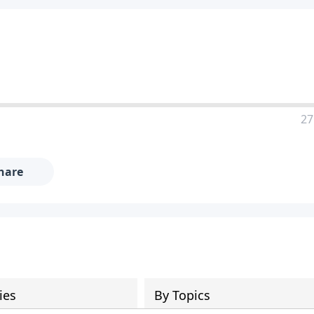
27
hare
ies
By Topics