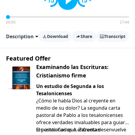
00:00
27:44
Description
Download
Share
Transcript
Featured Offer
Examinando las Escrituras:
Cristianismo firme
Un estudio de Segunda a los
Tesalonicenses
¿Cómo le habla Dios al creyente en
medio de su dolor? La segunda carta
pastoral de Pablo a los tesalonicenses
ofrece verdades invaluables para guiar a
los cristianos que enfrentan
El pastor Carlos A. Zazueta desenvuelve