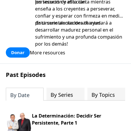
persecución y aflicción.
los tesoros de esta carta mientras
enseña a los creyentes a perseverar,
confiar y esperar con firmeza en medio
de circunstancias desafiantes.
¡Esta serie alentadora te ayudará a
desarrollar madurez personal en el
sufrimiento y una profunda compasión
por los demás!
More resources
Donar
Past Episodes
By Series
By Topics
By Date
La Determinación: Decidir Ser
Persistente, Parte 1