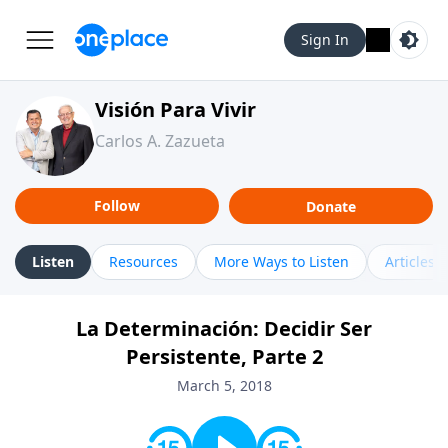
Sign In
Visión Para Vivir
Carlos A. Zazueta
Follow
Donate
Listen
Resources
More Ways to Listen
Articles
La Determinación: Decidir Ser
Persistente, Parte 2
March 5, 2018