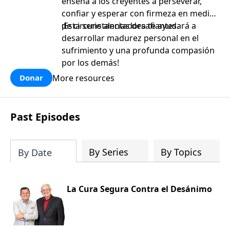
enseña a los creyentes a perseverar,
confiar y esperar con firmeza en medio
de circunstancias desafiantes.
¡Esta serie alentadora te ayudará a
desarrollar madurez personal en el
sufrimiento y una profunda compasión
por los demás!
More resources
Donar
Past Episodes
By Series
By Topics
By Date
La Cura Segura Contra el Desánimo