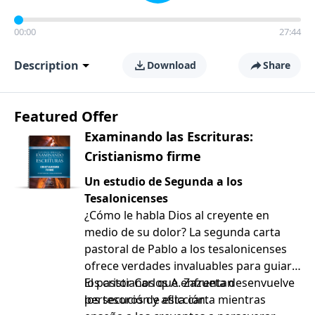
00:00
27:44
Description
Download
Share
Featured Offer
Examinando las Escrituras:
Cristianismo firme
Un estudio de Segunda a los
Tesalonicenses
¿Cómo le habla Dios al creyente en
medio de su dolor? La segunda carta
pastoral de Pablo a los tesalonicenses
ofrece verdades invaluables para guiar a
los cristianos que enfrentan
El pastor Carlos A. Zazueta desenvuelve
persecución y aflicción.
los tesoros de esta carta mientras