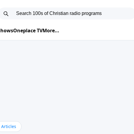
 Shows
Oneplace TV
More...
Articles