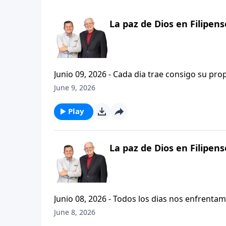
La paz de Dios en Filipense
Junio 09, 2026 - Cada dia trae consigo su propio afan, 
como reaccionamos ante cada situacion. Entre el viernes y ayer, hemos enfatizado la importancia del gozo;
June 9, 2026
de presentar nuestras peticiones continuame
Play
La paz de Dios en Filipense
Junio 08, 2026 - Todos los dias nos enfrentam
como para quitarnos el sueno y preocuparnos, no es así? Hoy en Vision Para Viv
June 8, 2026
Zazueta nos presentara una alternativa bibli