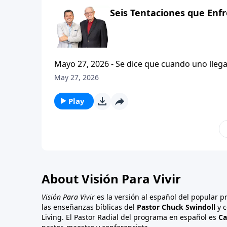
Seis Tentaciones que Enfr
Mayo 27, 2026 - Se dice que cuando uno llega 
relucir. Tal vez eso sea algo exagerado, sin embargo, es verdad que nada exige mas de nuestra fibra moral
May 27, 2026
que el tener una familia. Hoy concluiremos este estudio basado en el primer capitulo del libro de Santiago,
en donde observaremos Las Seis Tentaciones
Play
About Visión Para Vivir
Visión Para Vivir
es la versión al español del popular 
las enseñanzas bíblicas del
Pastor Chuck Swindoll
y c
Living. El Pastor Radial del programa en español es
Ca