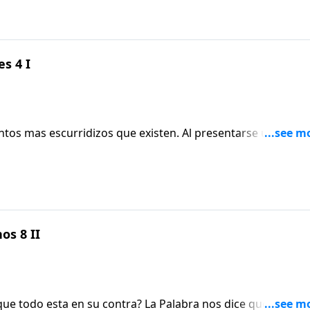
esar de los problemas.
es 4 I
escurridizos que existen. Al presentarse una
continuaremos estudiando la serie:
 descanso.
 Filipenses 4".
os 8 II
ontra? La Palabra nos dice que a los que