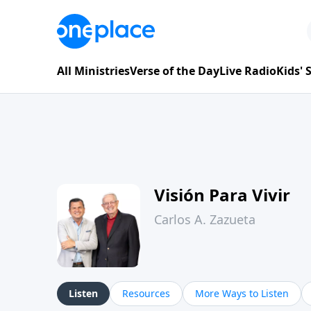
All Ministries
Verse of the Day
Live Radio
Kids'
Visión Para Vivir
Carlos A. Zazueta
Listen
Resources
More Ways to Listen