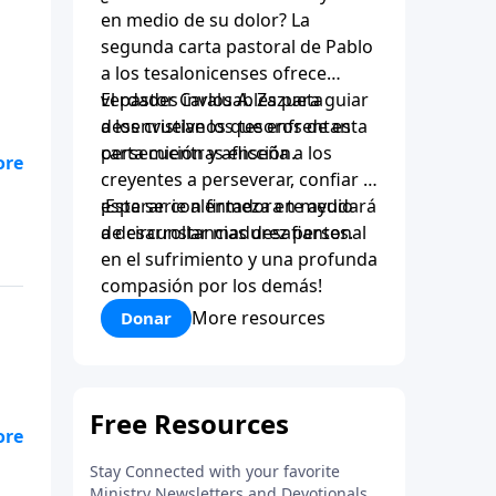
en medio de su dolor? La
segunda carta pastoral de Pablo
a los tesalonicenses ofrece
verdades invaluables para guiar
El pastor Carlos A. Zazueta
a los cristianos que enfrentan
desenvuelve los tesoros de esta
persecución y aflicción.
carta mientras enseña a los
creyentes a perseverar, confiar y
esperar con firmeza en medio
¡Esta serie alentadora te ayudará
de circunstancias desafiantes.
a desarrollar madurez personal
en el sufrimiento y una profunda
compasión por los demás!
More resources
Donar
nos