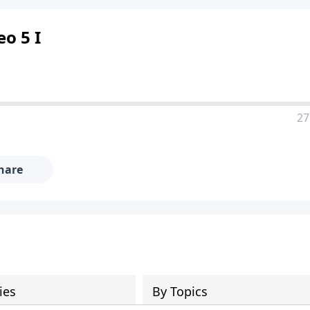
o 5 I
27
hare
ies
By Topics