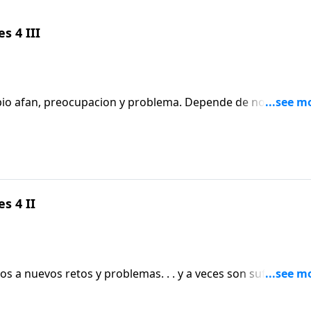
s 4 III
preocupacion y problema. Depende de nosotros
nte delante de Dios y de aprender a descansar en El.
s 4 II
os a nuevos retos y problemas. . . y a veces son suficientes
ir, el pastor Carlos A.
ca que el apostol Pablo les compartio a un grupo de cristia