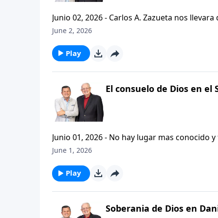
Junio 02, 2026 - Carlos A. Zazueta nos llevar
verdaderamente el unico que nos puede dar satisfacci
June 2, 2026
se nos presenta con dolor, perdidas y desilu
drogas, en los amigos, en donde sea, menos en Dios. Hoy el pastor busque en ning
Play
acompanenos a encontrar la solucion para su
en el Salmo 23.
El consuelo de Dios en el 
Junio 01, 2026 - No hay lugar mas conocido y f
continuaremos visitando aquellos famosos lug
June 1, 2026
ENCONTRANDO A DIOS EN LUGARES CONOCIDOS, y
acompanenos a analizar este Salmo y a enco
Play
nuestras vidas.
Soberania de Dios en Danie