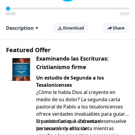
00:00
27:57
Description
Download
Share
Featured Offer
Examinando las Escrituras:
Cristianismo firme
Un estudio de Segunda a los
Tesalonicenses
¿Cómo le habla Dios al creyente en
medio de su dolor? La segunda carta
pastoral de Pablo a los tesalonicenses
ofrece verdades invaluables para guiar a
los cristianos que enfrentan
El pastor Carlos A. Zazueta desenvuelve
persecución y aflicción.
los tesoros de esta carta mientras