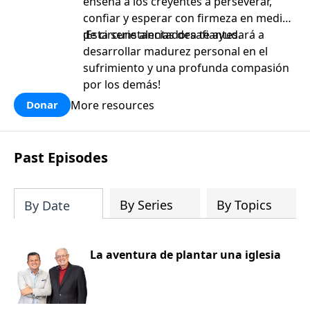
enseña a los creyentes a perseverar,
confiar y esperar con firmeza en medio
de circunstancias desafiantes.
¡Esta serie alentadora te ayudará a
desarrollar madurez personal en el
sufrimiento y una profunda compasión
por los demás!
More resources
Donar
Past Episodes
By Series
By Topics
By Date
La aventura de plantar una iglesia