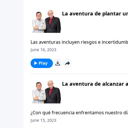
La aventura de plantar un
Las aventuras incluyen riesgos e incertidumbr
en vez de vivirlas. Y la edad obra en nuestr
June 16, 2023
no volvemos del peligro. Con el paso del tiem
aventuras que Dios tiene preparadas para qu
Play
La aventura de alcanzar 
¿Con qué frecuencia enfrentamos nuestro día
quejamos de que la alarma del despertador 
June 15, 2023
aunque sea unos cinco minutos más. Pero, pr