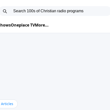
 Shows
Oneplace TV
More...
Articles