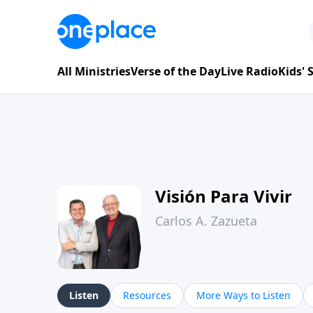
All Ministries
Verse of the Day
Live Radio
Kids'
Visión Para Vivir
Carlos A. Zazueta
Listen
Resources
More Ways to Listen