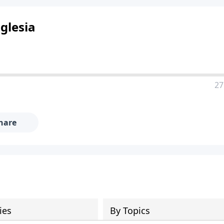
glesia
27
hare
ies
By Topics