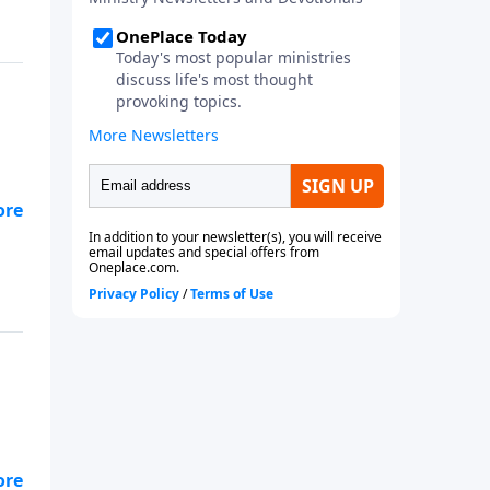
 Él
n
ner
 Él
n
dar