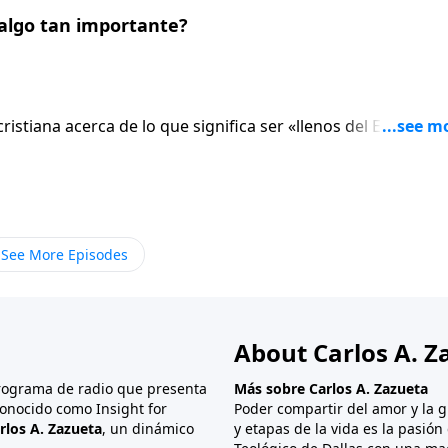
 llamado a rendirle nuestras vidas por completo a Él.
u algo tan importante?
istiana acerca de lo que significa ser «llenos del Espíritu».
ede guiar a medida que tratamos de responder a estas
cada creyente cuando él o ella acepta el regalo de Dios de 
ue Dios nos ordena ser llenos del Espíritu y de ceder a Su
los efectos que el Espíritu Santo tiene en la vida de los
iar lo que tradicionalmente ha sido un tema de mucha
See More Episodes
s, tengamos cuidado de tratar a los demás con amor y gracia
About Carlos A. Z
programa de radio que presenta
Más sobre Carlos A. Zazueta
onocido como Insight for
Poder compartir del amor y la g
rlos A. Zazueta
, un dinámico
y etapas de la vida es la pasió