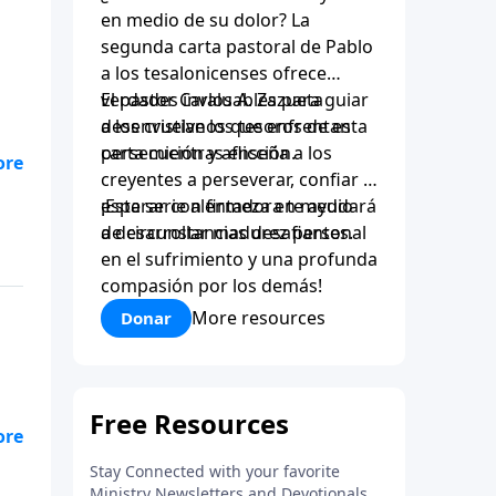
en medio de su dolor? La
segunda carta pastoral de Pablo
a los tesalonicenses ofrece
verdades invaluables para guiar
El pastor Carlos A. Zazueta
a los cristianos que enfrentan
desenvuelve los tesoros de esta
persecución y aflicción.
carta mientras enseña a los
as
creyentes a perseverar, confiar y
sos
esperar con firmeza en medio
¡Esta serie alentadora te ayudará
las
de circunstancias desafiantes.
a desarrollar madurez personal
en el sufrimiento y una profunda
compasión por los demás!
More resources
Donar
ner