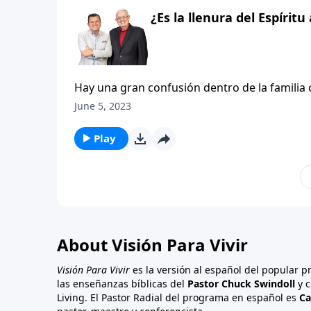
cristianos con mucha más claridad. Él nos ha
¿Es la llenura del Espírit
Hay una gran confusión dentro de la familia cr
Afortunadamente, la Palabra de Dios nos pu
June 5, 2023
preguntas. Sabemos que el Espíritu habita en 
salvación en Cristo Jesús. También sabemos q
Play
control. Las Escrituras a menudo nos ilustran 
creyentes. A medida que comenzamos a estud
confusión y controversia entre los cristiano
About Visión Para Vivir
Visión Para Vivir
es la versión al español del popular 
las enseñanzas bíblicas del
Pastor Chuck Swindoll
y c
Living. El Pastor Radial del programa en español es
Ca