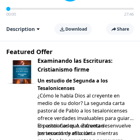
00:00
27:46
Description
Download
Share
Featured Offer
Examinando las Escrituras:
Cristianismo firme
Un estudio de Segunda a los
Tesalonicenses
¿Cómo le habla Dios al creyente en
medio de su dolor? La segunda carta
pastoral de Pablo a los tesalonicenses
ofrece verdades invaluables para guiar a
los cristianos que enfrentan
El pastor Carlos A. Zazueta desenvuelve
persecución y aflicción.
los tesoros de esta carta mientras