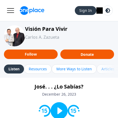
Sign In
Visión Para Vivir
Carlos A. Zazueta
Follow
Donate
Listen
Resources
More Ways to Listen
Articles
José. . . ¿Lo Sabías?
December 26, 2023