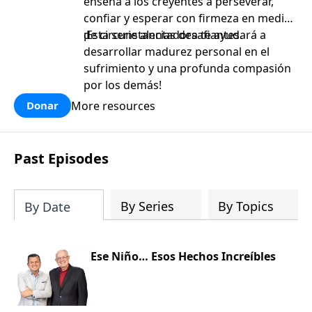
enseña a los creyentes a perseverar,
confiar y esperar con firmeza en medio
de circunstancias desafiantes.
¡Esta serie alentadora te ayudará a
desarrollar madurez personal en el
sufrimiento y una profunda compasión
por los demás!
More resources
Donar
Past Episodes
By Series
By Topics
By Date
Ese Niño… Esos Hechos Increíbles