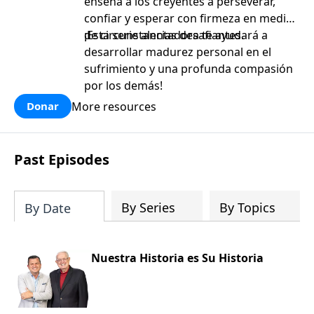
enseña a los creyentes a perseverar,
confiar y esperar con firmeza en medio
de circunstancias desafiantes.
¡Esta serie alentadora te ayudará a
desarrollar madurez personal en el
sufrimiento y una profunda compasión
por los demás!
More resources
Donar
Past Episodes
By Series
By Topics
By Date
Nuestra Historia es Su Historia