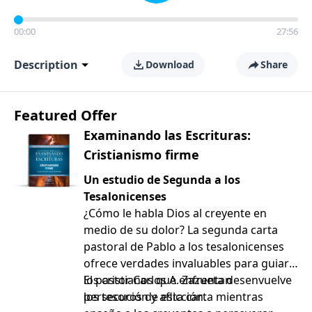
00:00
27:56
Description
Download
Share
Featured Offer
Examinando las Escrituras:
Cristianismo firme
Un estudio de Segunda a los
Tesalonicenses
¿Cómo le habla Dios al creyente en
medio de su dolor? La segunda carta
pastoral de Pablo a los tesalonicenses
ofrece verdades invaluables para guiar a
los cristianos que enfrentan
El pastor Carlos A. Zazueta desenvuelve
persecución y aflicción.
los tesoros de esta carta mientras