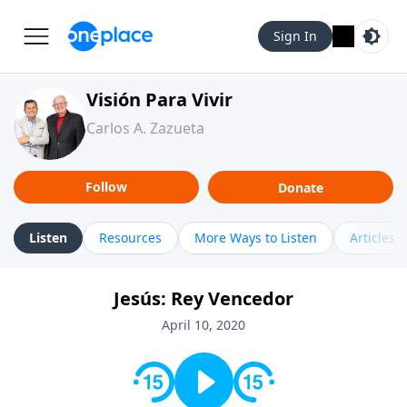
Sign In
Visión Para Vivir
Carlos A. Zazueta
Follow
Donate
Listen
Resources
More Ways to Listen
Articles
Jesús: Rey Vencedor
April 10, 2020