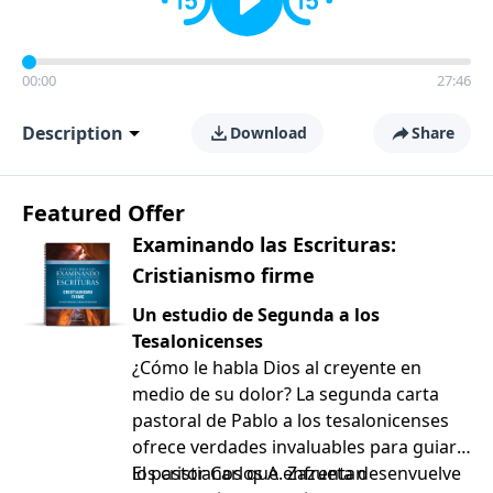
00:00
27:46
Description
Download
Share
Featured Offer
Examinando las Escrituras:
Cristianismo firme
Un estudio de Segunda a los
Tesalonicenses
¿Cómo le habla Dios al creyente en
medio de su dolor? La segunda carta
pastoral de Pablo a los tesalonicenses
ofrece verdades invaluables para guiar a
los cristianos que enfrentan
El pastor Carlos A. Zazueta desenvuelve