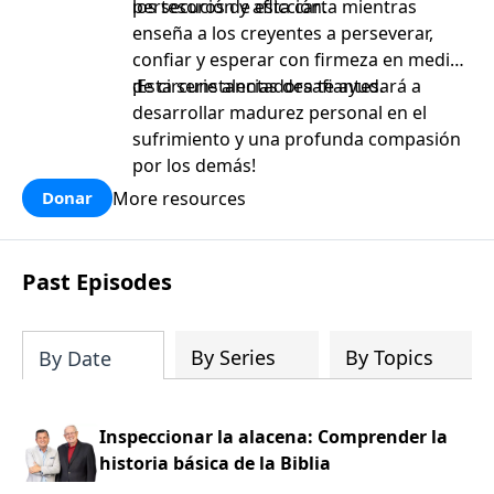
persecución y aflicción.
los tesoros de esta carta mientras
enseña a los creyentes a perseverar,
confiar y esperar con firmeza en medio
de circunstancias desafiantes.
¡Esta serie alentadora te ayudará a
desarrollar madurez personal en el
sufrimiento y una profunda compasión
por los demás!
More resources
Donar
Past Episodes
By Series
By Topics
By Date
Inspeccionar la alacena: Comprender la
historia básica de la Biblia