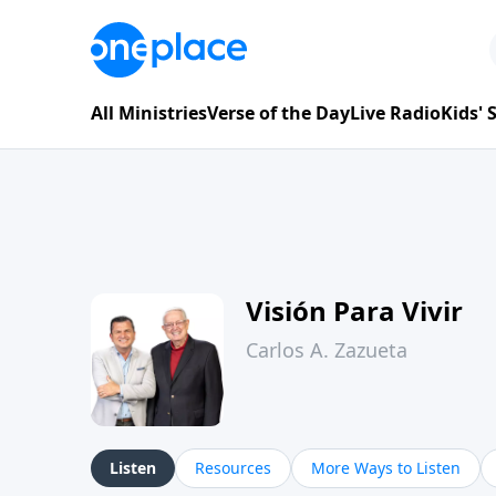
All Ministries
Verse of the Day
Live Radio
Kids'
Visión Para Vivir
Carlos A. Zazueta
Listen
Resources
More Ways to Listen