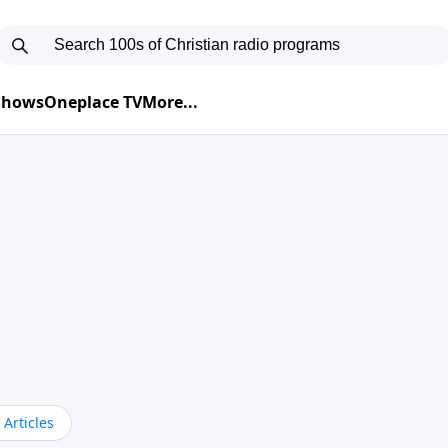
 Shows
Oneplace TV
More...
Articles