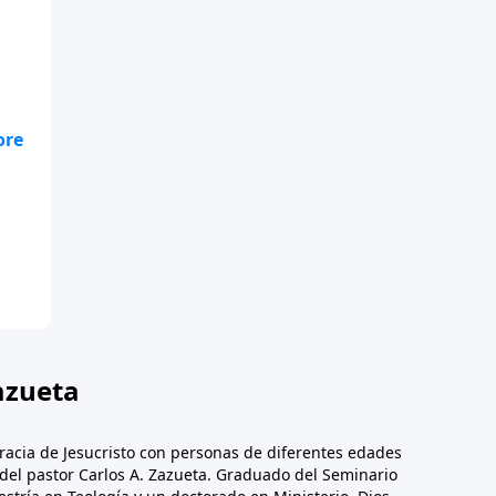
ue
los
e
do
azueta
racia de Jesucristo con personas de diferentes edades
n del pastor Carlos A. Zazueta. Graduado del Seminario