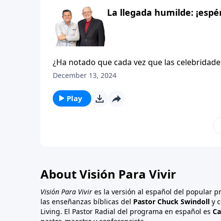
menos importantes a la hora de los reconocim
La llegada humilde: ¡espé
haberse sentido los pastores en aquella colin
recibieron la inesperada visita del cielo.
¿Ha notado que cada vez que las celebridad
de cientos de asistentes, un extenso guarda
December 13, 2024
comunicación anuncian su llegada con semanas 
por un momento y conseguir un autógrafo. M
Play
maquillaje, o con deseos de hablar con la gen
da a las celebridades, ¡imagínese el gran re
hizo Su entrada a nuestro planeta! Pero no. . 
fanfarrias, bombos, ni platillos. No hubo des
honor. Jesús llegó a este mundo de la forma
About Visión Para Vivir
Visión Para Vivir
es la versión al español del popular 
las enseñanzas bíblicas del
Pastor Chuck Swindoll
y c
Living. El Pastor Radial del programa en español es
Ca