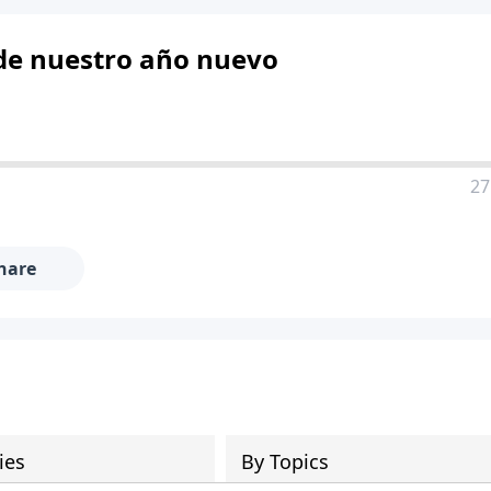
 de nuestro año nuevo
27
hare
ies
By Topics