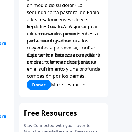
en medio de su dolor? La
segunda carta pastoral de Pablo
a los tesalonicenses ofrece
verdades invaluables para guiar
El pastor Carlos A. Zazueta
a los cristianos que enfrentan
desenvuelve los tesoros de esta
persecución y aflicción.
carta mientras enseña a los
creyentes a perseverar, confiar y
esperar con firmeza en medio
¡Esta serie alentadora te ayudará
de circunstancias desafiantes.
a desarrollar madurez personal
en el sufrimiento y una profunda
ía
compasión por los demás!
io
More resources
Donar