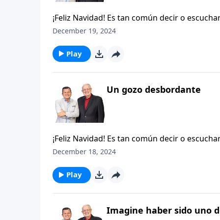
¡Feliz Navidad! Es tan común decir o escucha
realmente nos estamos preparando para que e
December 19, 2024
sucede en estos días cercanos al 25 de diciem
«estresante».
Play
Un gozo desbordante
¡Feliz Navidad! Es tan común decir o escucha
realmente nos estamos preparando para que e
December 18, 2024
sucede en estos días cercanos al 25 de diciem
«estresante».
Play
Imagine haber sido uno d