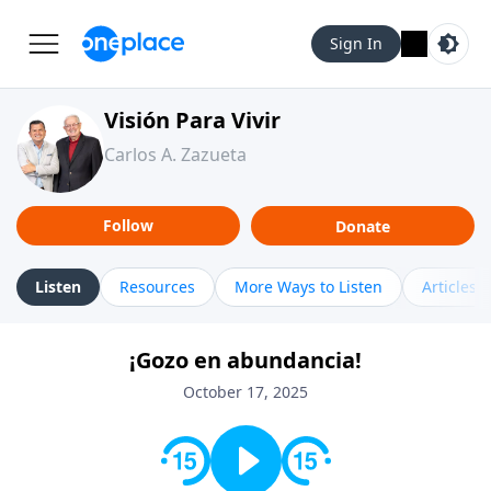
Sign In
Visión Para Vivir
Carlos A. Zazueta
Follow
Donate
Listen
Resources
More Ways to Listen
Articles
¡Gozo en abundancia!
October 17, 2025