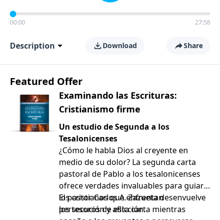
00:00
27:58
Description
Download
Share
Featured Offer
Examinando las Escrituras:
Cristianismo firme
Un estudio de Segunda a los
Tesalonicenses
¿Cómo le habla Dios al creyente en
medio de su dolor? La segunda carta
pastoral de Pablo a los tesalonicenses
ofrece verdades invaluables para guiar a
los cristianos que enfrentan
El pastor Carlos A. Zazueta desenvuelve
persecución y aflicción.
los tesoros de esta carta mientras