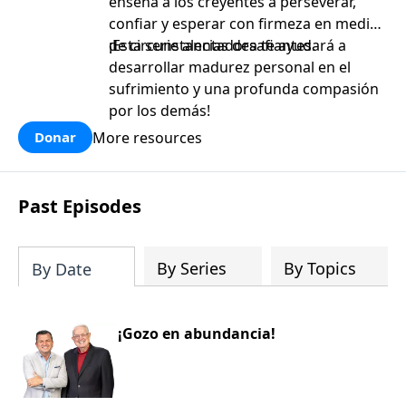
enseña a los creyentes a perseverar,
confiar y esperar con firmeza en medio
de circunstancias desafiantes.
¡Esta serie alentadora te ayudará a
desarrollar madurez personal en el
sufrimiento y una profunda compasión
por los demás!
More resources
Donar
Past Episodes
By Series
By Topics
By Date
¡Gozo en abundancia!