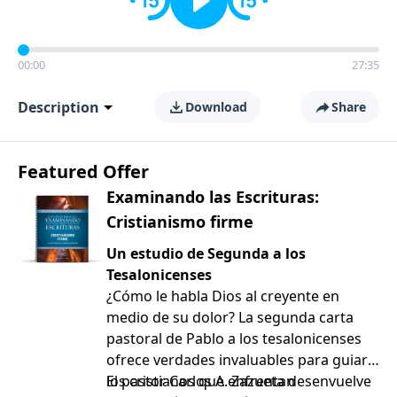
00:00
27:35
Description
Download
Share
Featured Offer
Examinando las Escrituras:
Cristianismo firme
Un estudio de Segunda a los
Tesalonicenses
¿Cómo le habla Dios al creyente en
medio de su dolor? La segunda carta
pastoral de Pablo a los tesalonicenses
ofrece verdades invaluables para guiar a
los cristianos que enfrentan
El pastor Carlos A. Zazueta desenvuelve