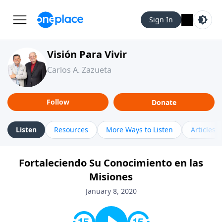
Sign In
Visión Para Vivir
Carlos A. Zazueta
Follow
Donate
Listen
Resources
More Ways to Listen
Articles
Fortaleciendo Su Conocimiento en las
Misiones
January 8, 2020