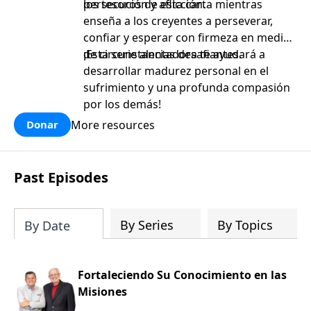
persecución y aflicción.
los tesoros de esta carta mientras
enseña a los creyentes a perseverar,
confiar y esperar con firmeza en medio
de circunstancias desafiantes.
¡Esta serie alentadora te ayudará a
desarrollar madurez personal en el
sufrimiento y una profunda compasión
por los demás!
More resources
Donar
Past Episodes
By Series
By Topics
By Date
Fortaleciendo Su Conocimiento en las
Misiones