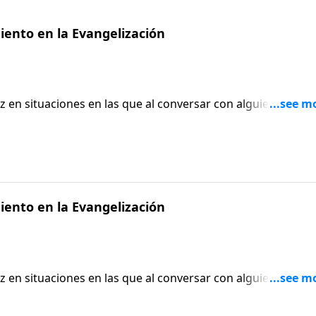
iento en la Evangelización
en situaciones en las que al conversar con alguien que no
cuanta frecuencia terminamos nuestra conversación
hecho no solo para ganar su atención sino mantenerla?
 persona de una manera más comprensible? ¿Cómo podría
n fuera de contacto con la realidad? Hechos capítulo 8 ti
rehensivo.
iento en la Evangelización
en situaciones en las que al conversar con alguien que no
cuanta frecuencia terminamos nuestra conversación
hecho no solo para ganar su atención sino mantenerla?