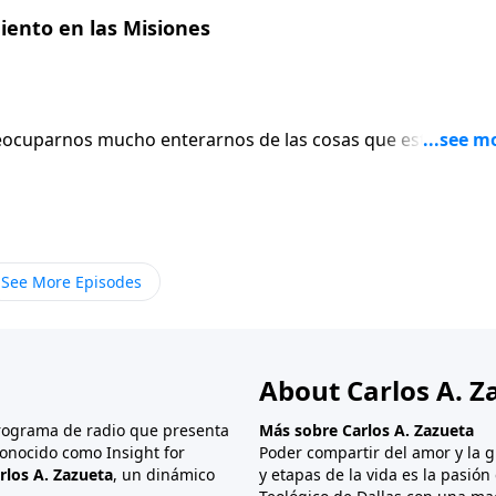
iento en las Misiones
reocuparnos mucho enterarnos de las cosas que están
aturales, guerras, violencia, impunidad epidemias,
etc. Nos duele, pero no nos involucramos personalmente par
 menos que se trate de un ser muy allegado a nosotros,
See More Episodes
About Carlos A. Z
programa de radio que presenta
Más sobre Carlos A. Zazueta
onocido como Insight for
Poder compartir del amor y la g
rlos A. Zazueta
, un dinámico
y etapas de la vida es la pasió