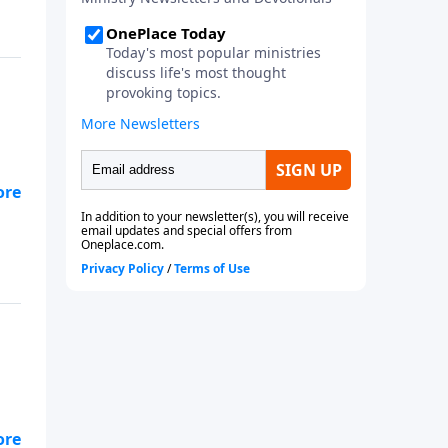
ene
os
de
e
os