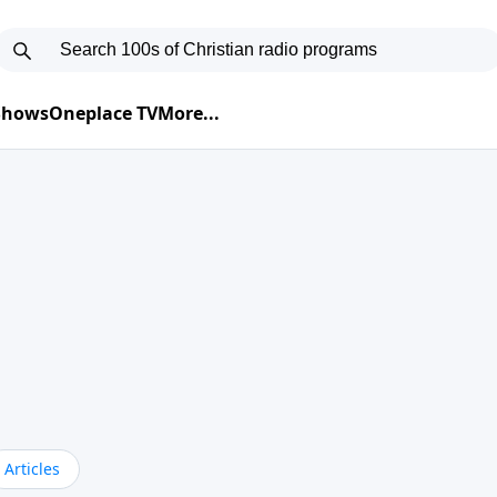
 Shows
Oneplace TV
More...
Articles