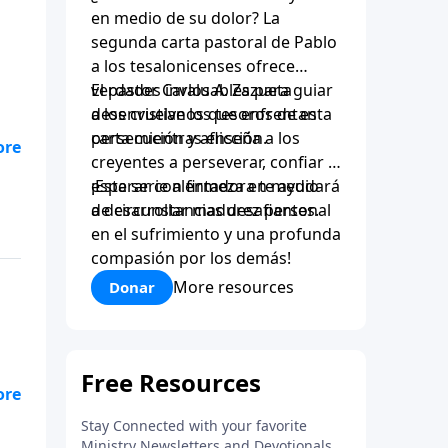
en medio de su dolor? La
segunda carta pastoral de Pablo
a los tesalonicenses ofrece
verdades invaluables para guiar
El pastor Carlos A. Zazueta
a los cristianos que enfrentan
desenvuelve los tesoros de esta
persecución y aflicción.
carta mientras enseña a los
 es
creyentes a perseverar, confiar y
esperar con firmeza en medio
¡Esta serie alentadora te ayudará
de circunstancias desafiantes.
a desarrollar madurez personal
en el sufrimiento y una profunda
ene
compasión por los demás!
More resources
Donar
 es