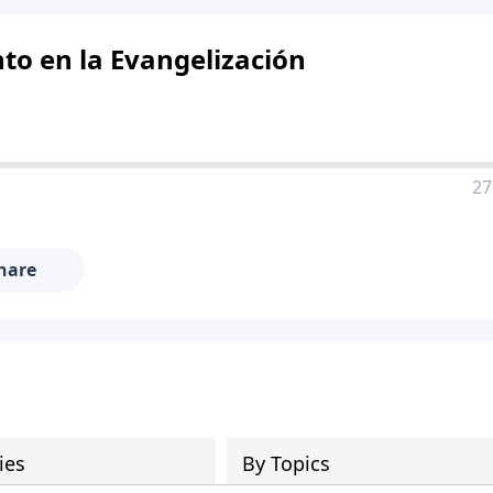
to en la Evangelización
27
hare
ies
By Topics