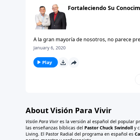
Fortaleciendo Su Conocim
A la gran mayoría de nosotros, no parece p
sucediendo alrededor del mundo: Desastres n
January 6, 2020
secuestros, tráfico de drogas, terrorismo, 
buscar una solución o producir un cambio, a
Play
entonces las cosas cambian.
About Visión Para Vivir
Visión Para Vivir
es la versión al español del popular 
las enseñanzas bíblicas del
Pastor Chuck Swindoll
y c
Living. El Pastor Radial del programa en español es
Ca