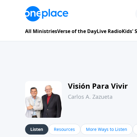
All Ministries
Verse of the Day
Live Radio
Kids'
Visión Para Vivir
Carlos A. Zazueta
Listen
Resources
More Ways to Listen