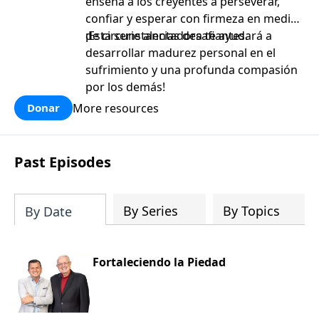
enseña a los creyentes a perseverar,
confiar y esperar con firmeza en medio
de circunstancias desafiantes.
¡Esta serie alentadora te ayudará a
desarrollar madurez personal en el
sufrimiento y una profunda compasión
por los demás!
More resources
Donar
Past Episodes
By Series
By Topics
By Date
Fortaleciendo la Piedad