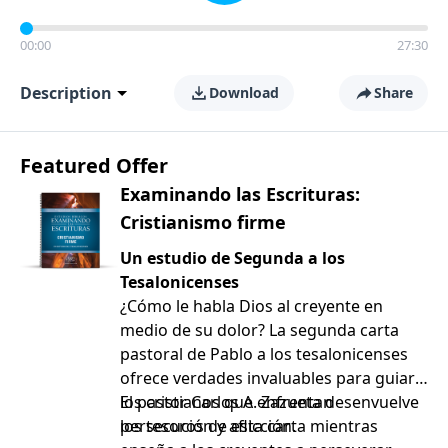
00:00
27:30
Description
Download
Share
Featured Offer
Examinando las Escrituras:
Cristianismo firme
Un estudio de Segunda a los
Tesalonicenses
¿Cómo le habla Dios al creyente en
medio de su dolor? La segunda carta
pastoral de Pablo a los tesalonicenses
ofrece verdades invaluables para guiar a
los cristianos que enfrentan
El pastor Carlos A. Zazueta desenvuelve
persecución y aflicción.
los tesoros de esta carta mientras