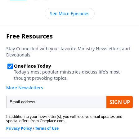
pensamos en Jesús como un ser humano,
inmediatamente nos viene a la mente la imagen de
See More Episodes
un Jesús con una aureola en la cabeza, un rostro
tranquilo y una mirada tierna? Nos cuesta trabajo
imaginarnos a un niño Jesús teniendo dificultades
para dar sus primeros pasos, o un Jesús adolescente
secándose el sudor de la frente después de un arduo
día de trabajo en la carpintería de su padrastro. Y
por supuesto, nadie se imagina cómo pudo
sobrellevar las peleas con sus seis hermanos
menores. Ahora, ¿se imagina usted haber sido uno de
los rabinos del templo cuando este jovencito de doce
años comenzó a hacerle preguntas sobre las
Escrituras? Ese fue el día en que el alumno dejó
perplejos a los profesores... Imagínese haber sido
uno de los rabinos del templo y maravillándose con la
sabiduría de este Niño-Dios.