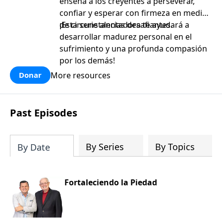
enseña a los creyentes a perseverar,
confiar y esperar con firmeza en medio
de circunstancias desafiantes.
¡Esta serie alentadora te ayudará a
desarrollar madurez personal en el
sufrimiento y una profunda compasión
por los demás!
More resources
Donar
Past Episodes
By Series
By Topics
By Date
Fortaleciendo la Piedad