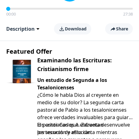
00:00
27:38
Description
Download
Share
Featured Offer
Examinando las Escrituras:
Cristianismo firme
Un estudio de Segunda a los
Tesalonicenses
¿Cómo le habla Dios al creyente en
medio de su dolor? La segunda carta
pastoral de Pablo a los tesalonicenses
ofrece verdades invaluables para guiar a
los cristianos que enfrentan
El pastor Carlos A. Zazueta desenvuelve
persecución y aflicción.
los tesoros de esta carta mientras