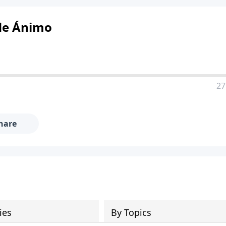
 de Ánimo
27
hare
ies
By Topics