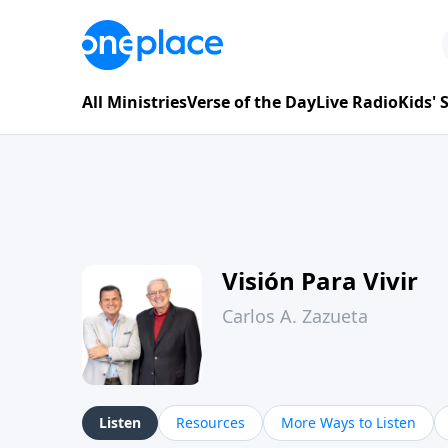
All Ministries
Verse of the Day
Live Radio
Kids'
Visión Para Vivir
Carlos A. Zazueta
Listen
Resources
More Ways to Listen