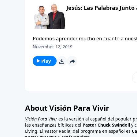
Jesús: Las Palabras Junto
Podemos aprender mucho en cuanto a nuestra 
audaz afirmación de que Jesús es el Hijo de D
November 12, 2019
en el huerto, hasta la cobarde negación de J
Jesús representa un estudio de contradiccion
Play
reunión con el Señor resucitado le enseñó a 
un buen seguidor.
About Visión Para Vivir
Visión Para Vivir
es la versión al español del popular 
las enseñanzas bíblicas del
Pastor Chuck Swindoll
y c
Living. El Pastor Radial del programa en español es
Ca