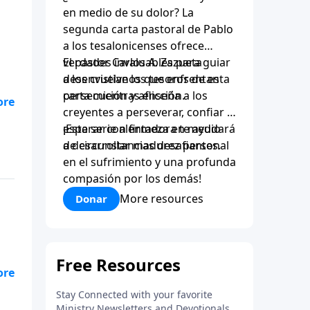
en medio de su dolor? La
segunda carta pastoral de Pablo
a los tesalonicenses ofrece
verdades invaluables para guiar
El pastor Carlos A. Zazueta
a los cristianos que enfrentan
desenvuelve los tesoros de esta
persecución y aflicción.
carta mientras enseña a los
creyentes a perseverar, confiar y
esperar con firmeza en medio
¡Esta serie alentadora te ayudará
ras
de circunstancias desafiantes.
a desarrollar madurez personal
en el sufrimiento y una profunda
 a
compasión por los demás!
nas
More resources
Donar
que
o
dio
ras