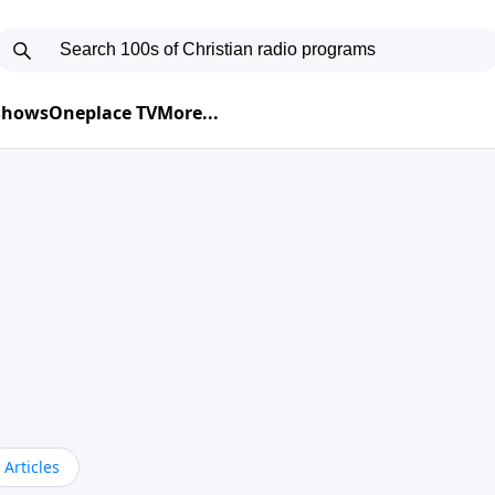
 Shows
Oneplace TV
More...
Articles