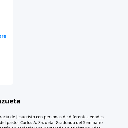
s
n
a
er
azueta
racia de Jesucristo con personas de diferentes edades
n del pastor Carlos A. Zazueta. Graduado del Seminario