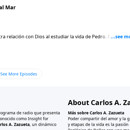
 al Mar
relación con Dios al estudiar la vida de Pedro. Desde su
ios, la fuerte reprensión por su arriesgada defensa de Jesú
esús en el patio del sumo sacerdote, la jornada de Pedro co
es. Pero, después de la muerte y resurrección de Jesús, un
Pedro que ser un líder requiere una importante cualidad: s
See More Episodes
About Carlos A. Z
programa de radio que presenta
Más sobre Carlos A. Zazueta
onocido como Insight for
Poder compartir del amor y la g
rlos A. Zazueta
, un dinámico
y etapas de la vida es la pasió