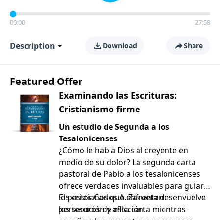
00:00
27:58
Description
Download
Share
Featured Offer
Examinando las Escrituras:
Cristianismo firme
Un estudio de Segunda a los
Tesalonicenses
¿Cómo le habla Dios al creyente en
medio de su dolor? La segunda carta
pastoral de Pablo a los tesalonicenses
ofrece verdades invaluables para guiar a
los cristianos que enfrentan
El pastor Carlos A. Zazueta desenvuelve
persecución y aflicción.
los tesoros de esta carta mientras