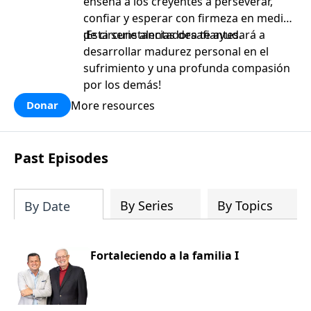
enseña a los creyentes a perseverar,
confiar y esperar con firmeza en medio
de circunstancias desafiantes.
¡Esta serie alentadora te ayudará a
desarrollar madurez personal en el
sufrimiento y una profunda compasión
por los demás!
More resources
Donar
Past Episodes
By Series
By Topics
By Date
Fortaleciendo a la familia I