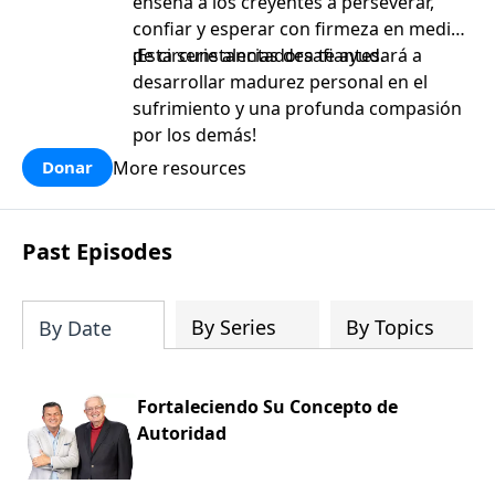
enseña a los creyentes a perseverar,
confiar y esperar con firmeza en medio
de circunstancias desafiantes.
¡Esta serie alentadora te ayudará a
desarrollar madurez personal en el
sufrimiento y una profunda compasión
por los demás!
More resources
Donar
Past Episodes
By Series
By Topics
By Date
Fortaleciendo Su Concepto de
Autoridad