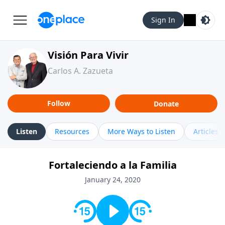
Sign In
Visión Para Vivir
Carlos A. Zazueta
Follow
Donate
Listen
Resources
More Ways to Listen
Articles
Fortaleciendo a la Familia
January 24, 2020