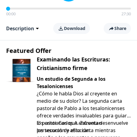
00:00
27:30
Description
Download
Share
Featured Offer
Examinando las Escrituras:
Cristianismo firme
Un estudio de Segunda a los
Tesalonicenses
¿Cómo le habla Dios al creyente en
medio de su dolor? La segunda carta
pastoral de Pablo a los tesalonicenses
ofrece verdades invaluables para guiar a
los cristianos que enfrentan
El pastor Carlos A. Zazueta desenvuelve
persecución y aflicción.
los tesoros de esta carta mientras