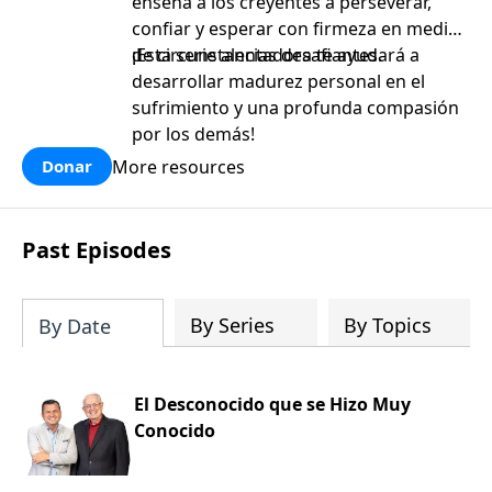
enseña a los creyentes a perseverar,
confiar y esperar con firmeza en medio
de circunstancias desafiantes.
¡Esta serie alentadora te ayudará a
desarrollar madurez personal en el
sufrimiento y una profunda compasión
por los demás!
More resources
Donar
Past Episodes
By Series
By Topics
By Date
El Desconocido que se Hizo Muy
Conocido