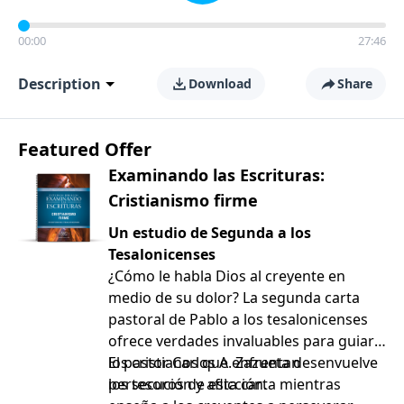
00:00
27:46
Description
Download
Share
Featured Offer
Examinando las Escrituras:
Cristianismo firme
Un estudio de Segunda a los
Tesalonicenses
¿Cómo le habla Dios al creyente en
medio de su dolor? La segunda carta
pastoral de Pablo a los tesalonicenses
ofrece verdades invaluables para guiar a
los cristianos que enfrentan
El pastor Carlos A. Zazueta desenvuelve
persecución y aflicción.
los tesoros de esta carta mientras