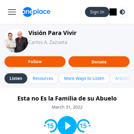
Sign In
Visión Para Vivir
Carlos A. Zazueta
Follow
Donate
Listen
Resources
More Ways to Listen
Articles
Esta no Es la Familia de su Abuelo
March 31, 2022