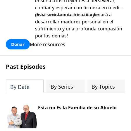
enseña a los creyentes a perseverar,
confiar y esperar con firmeza en medio
de circunstancias desafiantes.
¡Esta serie alentadora te ayudará a
desarrollar madurez personal en el
sufrimiento y una profunda compasión
por los demás!
More resources
Donar
Past Episodes
By Series
By Topics
By Date
Esta no Es la Familia de su Abuelo