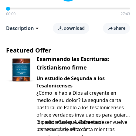
00:00
27:43
Description
Download
Share
Featured Offer
Examinando las Escrituras:
Cristianismo firme
Un estudio de Segunda a los
Tesalonicenses
¿Cómo le habla Dios al creyente en
medio de su dolor? La segunda carta
pastoral de Pablo a los tesalonicenses
ofrece verdades invaluables para guiar a
los cristianos que enfrentan
El pastor Carlos A. Zazueta desenvuelve
persecución y aflicción.
los tesoros de esta carta mientras