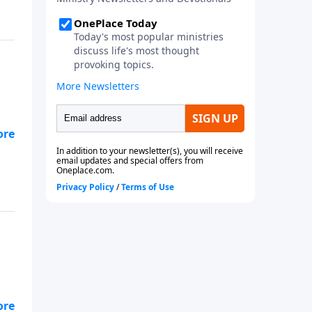
?
mos
ud
ma
s
mos