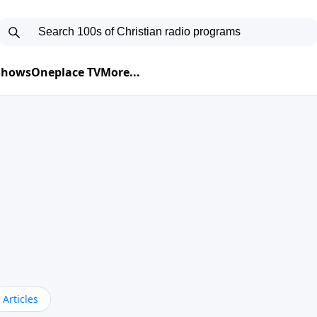
 Shows
Oneplace TV
More...
Articles