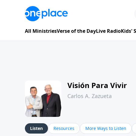
All Ministries
Verse of the Day
Live Radio
Kids'
Visión Para Vivir
Carlos A. Zazueta
Listen
Resources
More Ways to Listen