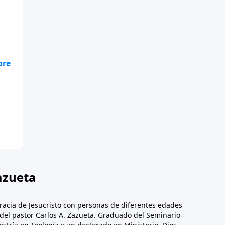
sa
s
 a
o
azueta
racia de Jesucristo con personas de diferentes edades
n del pastor Carlos A. Zazueta. Graduado del Seminario