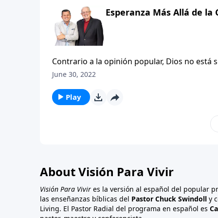
su vida. Sin embargo, en las páginas de Pr
Esperanza Más Allá de la 
informándonos con su fragancia cómo seguir
Contrario a la opinión popular, Dios no está 
en constante desaprobación por todo lo que 
June 30, 2022
con Sus hijos por todas las veces que trope
Sus ojos, somos el deleite de Su vida. Al ob
Play
en la forma cómo Dios se refiere a nosotros.
About Visión Para Vivir
Visión Para Vivir
es la versión al español del popular 
las enseñanzas bíblicas del
Pastor Chuck Swindoll
y c
Living. El Pastor Radial del programa en español es
Ca