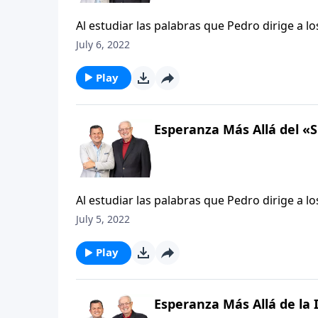
Al estudiar las palabras que Pedro dirige a 
estuvo casado. Él comprendió la importancia 
July 6, 2022
Pedro escribió palabras sabias para que tod
en día.
Play
Esperanza Más Allá del «S
Al estudiar las palabras que Pedro dirige a 
estuvo casado. Él comprendió la importancia 
July 5, 2022
Pedro escribió palabras sabias para que tod
en día.
Play
Esperanza Más Allá de la I