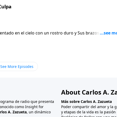
imera de Pedro tenemos un recordatorio que es como una ro
Culpa
 adelante aun cuando sufrimos la pérdida.
sentado en el cielo con un rostro duro y Sus brazos cruzado
hacemos. Él no está frunciendo el ceño. Él no está enojado
zamos y caemos. Él es un Padre amoroso y somos preciosos
servar Primera de Pedro vemos un vislumbre del deleite divin
See More Episodes
About Carlos A. Z
programa de radio que presenta
Más sobre Carlos A. Zazueta
onocido como Insight for
Poder compartir del amor y la g
rlos A. Zazueta
, un dinámico
y etapas de la vida es la pasió