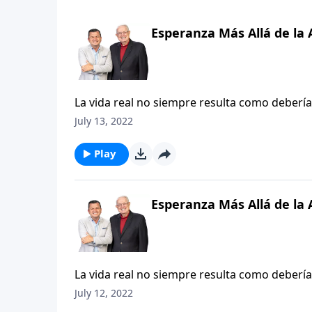
Esperanza Más Allá de la
La vida real no siempre resulta como debería
Como creyentes sabemos que al final, el bien 
July 13, 2022
bondadoso y equitativo. Pero la pregunta qu
mientras tanto? ¿Cómo podemos persistir av
Play
Esperanza Más Allá de la
La vida real no siempre resulta como debería
Como creyentes sabemos que al final, el bien 
July 12, 2022
bondadoso y equitativo. Pero la pregunta qu