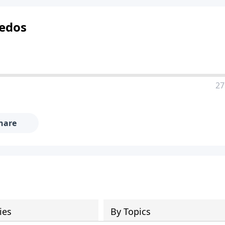
redos
27
hare
ies
By Topics