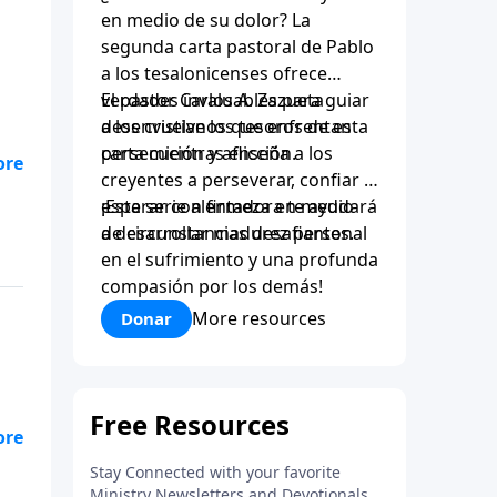
en medio de su dolor? La
segunda carta pastoral de Pablo
a los tesalonicenses ofrece
verdades invaluables para guiar
El pastor Carlos A. Zazueta
a los cristianos que enfrentan
desenvuelve los tesoros de esta
persecución y aflicción.
carta mientras enseña a los
os.
creyentes a perseverar, confiar y
esperar con firmeza en medio
¡Esta serie alentadora te ayudará
ias
de circunstancias desafiantes.
a desarrollar madurez personal
?
en el sufrimiento y una profunda
compasión por los demás!
More resources
Donar
os.
ias