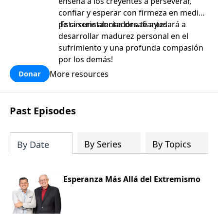
enseña a los creyentes a perseverar,
confiar y esperar con firmeza en medio
de circunstancias desafiantes.
¡Esta serie alentadora te ayudará a
desarrollar madurez personal en el
sufrimiento y una profunda compasión
por los demás!
More resources
Donar
Past Episodes
By Series
By Topics
By Date
Esperanza Más Allá del Extremismo