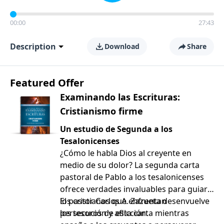
00:00
27:43
Description
Download
Share
Featured Offer
Examinando las Escrituras:
Cristianismo firme
Un estudio de Segunda a los
Tesalonicenses
¿Cómo le habla Dios al creyente en
medio de su dolor? La segunda carta
pastoral de Pablo a los tesalonicenses
ofrece verdades invaluables para guiar a
los cristianos que enfrentan
El pastor Carlos A. Zazueta desenvuelve
persecución y aflicción.
los tesoros de esta carta mientras