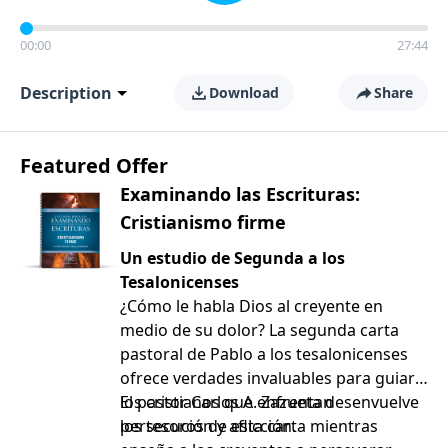
00:00
27:44
Description
Download
Share
Featured Offer
Examinando las Escrituras:
Cristianismo firme
Un estudio de Segunda a los
Tesalonicenses
¿Cómo le habla Dios al creyente en
medio de su dolor? La segunda carta
pastoral de Pablo a los tesalonicenses
ofrece verdades invaluables para guiar a
los cristianos que enfrentan
El pastor Carlos A. Zazueta desenvuelve
persecución y aflicción.
los tesoros de esta carta mientras