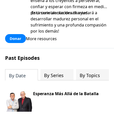
enseña a los creyentes a perseverar,
confiar y esperar con firmeza en medio
de circunstancias desafiantes.
¡Esta serie alentadora te ayudará a
desarrollar madurez personal en el
sufrimiento y una profunda compasión
por los demás!
More resources
Donar
Past Episodes
By Series
By Topics
By Date
Esperanza Más Allá de la Batalla