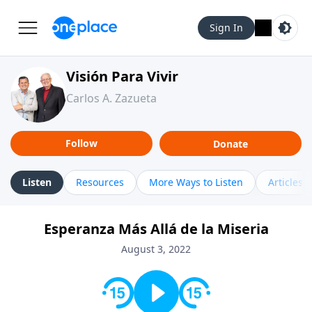
Sign In
Visión Para Vivir
Carlos A. Zazueta
Follow
Donate
Listen
Resources
More Ways to Listen
Articles
Esperanza Más Allá de la Miseria
August 3, 2022