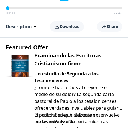
00:00
27:42
Description
Download
Share
Featured Offer
Examinando las Escrituras:
Cristianismo firme
Un estudio de Segunda a los
Tesalonicenses
¿Cómo le habla Dios al creyente en
medio de su dolor? La segunda carta
pastoral de Pablo a los tesalonicenses
ofrece verdades invaluables para guiar a
los cristianos que enfrentan
El pastor Carlos A. Zazueta desenvuelve
persecución y aflicción.
los tesoros de esta carta mientras