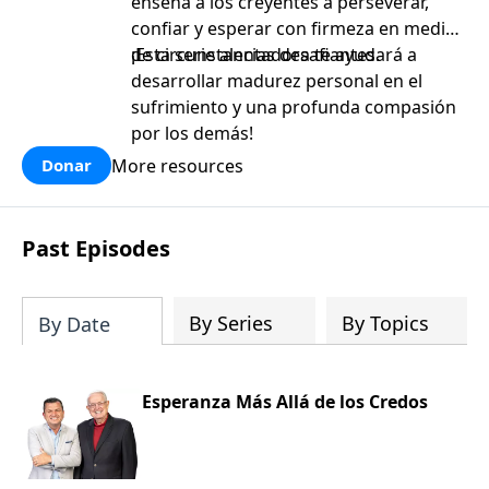
enseña a los creyentes a perseverar,
confiar y esperar con firmeza en medio
de circunstancias desafiantes.
¡Esta serie alentadora te ayudará a
desarrollar madurez personal en el
sufrimiento y una profunda compasión
por los demás!
More resources
Donar
Past Episodes
By Series
By Topics
By Date
Esperanza Más Allá de los Credos