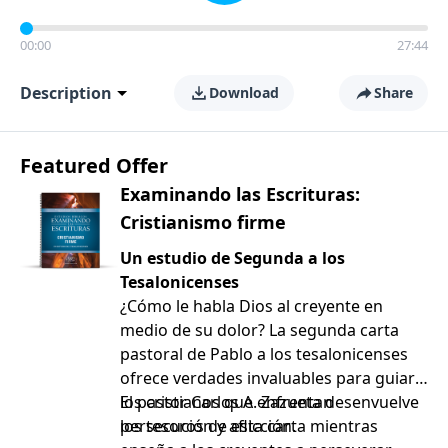
00:00
27:44
Description
Download
Share
Featured Offer
Examinando las Escrituras:
Cristianismo firme
Un estudio de Segunda a los
Tesalonicenses
¿Cómo le habla Dios al creyente en
medio de su dolor? La segunda carta
pastoral de Pablo a los tesalonicenses
ofrece verdades invaluables para guiar a
los cristianos que enfrentan
El pastor Carlos A. Zazueta desenvuelve
persecución y aflicción.
los tesoros de esta carta mientras