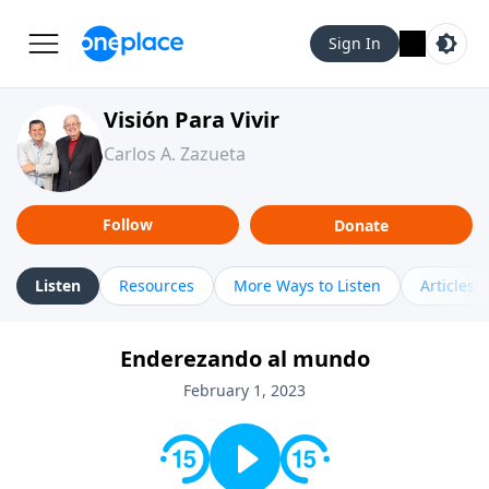
Sign In
Visión Para Vivir
Carlos A. Zazueta
Follow
Donate
Listen
Resources
More Ways to Listen
Articles
Enderezando al mundo
February 1, 2023