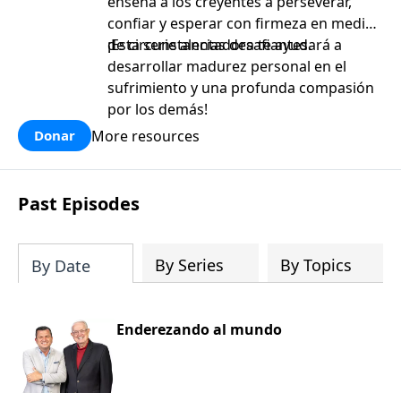
enseña a los creyentes a perseverar,
confiar y esperar con firmeza en medio
de circunstancias desafiantes.
¡Esta serie alentadora te ayudará a
desarrollar madurez personal en el
sufrimiento y una profunda compasión
por los demás!
More resources
Donar
Past Episodes
By Series
By Topics
By Date
Enderezando al mundo