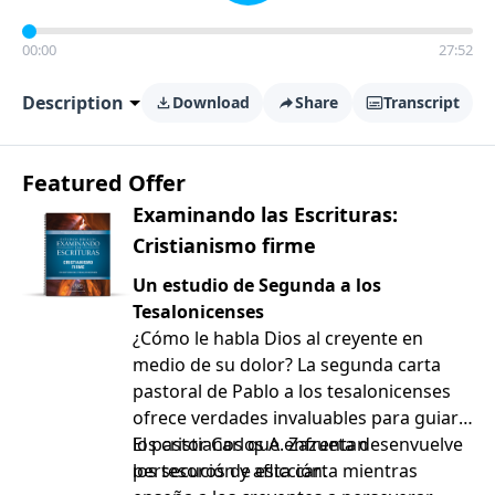
00:00
27:52
Description
Download
Share
Transcript
Featured Offer
Examinando las Escrituras:
Cristianismo firme
Un estudio de Segunda a los
Tesalonicenses
¿Cómo le habla Dios al creyente en
medio de su dolor? La segunda carta
pastoral de Pablo a los tesalonicenses
ofrece verdades invaluables para guiar a
los cristianos que enfrentan
El pastor Carlos A. Zazueta desenvuelve
persecución y aflicción.
los tesoros de esta carta mientras