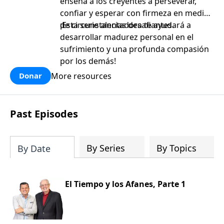
enseña a los creyentes a perseverar,
confiar y esperar con firmeza en medio
de circunstancias desafiantes.
¡Esta serie alentadora te ayudará a
desarrollar madurez personal en el
sufrimiento y una profunda compasión
por los demás!
More resources
Donar
Past Episodes
By Series
By Topics
By Date
El Tiempo y los Afanes, Parte 1